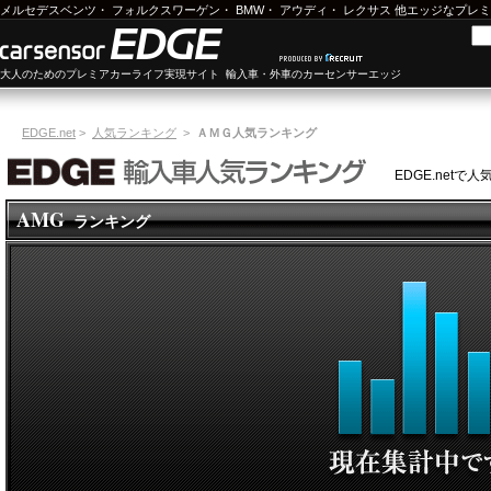
メルセデスベンツ
・
フォルクスワーゲン
・
BMW
・
アウディ
・
レクサス
他エッジなプレミ
大人のためのプレミアカーライフ実現サイト 輸入車・外車のカーセンサーエッジ
EDGE.net
>
人気ランキング
>
ＡＭＧ人気ランキング
EDGE.net
AMG
ランキング