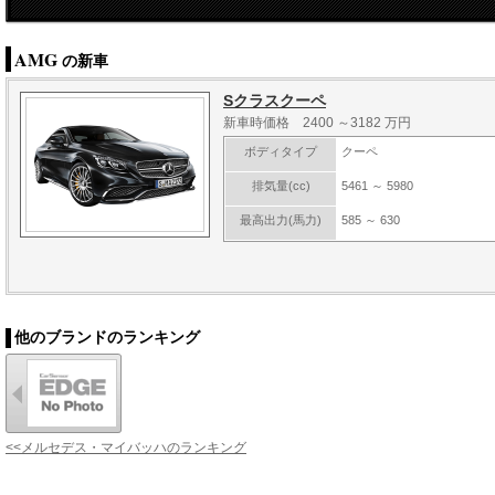
AMG
の新車
Sクラスクーペ
新車時価格 2400 ～3182 万円
ボディタイプ
クーペ
排気量(cc)
5461 ～ 5980
最高出力(馬力)
585 ～ 630
他のブランドのランキング
<<メルセデス・マイバッハのランキング