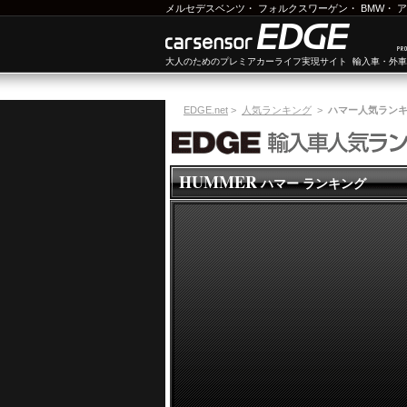
メルセデスベンツ
・
フォルクスワーゲン
・
BMW
・
ア
大人のためのプレミアカーライフ実現サイト 輸入車・外
EDGE.net
>
人気ランキング
>
ハマー人気ラン
HUMMER
ハマー ランキング