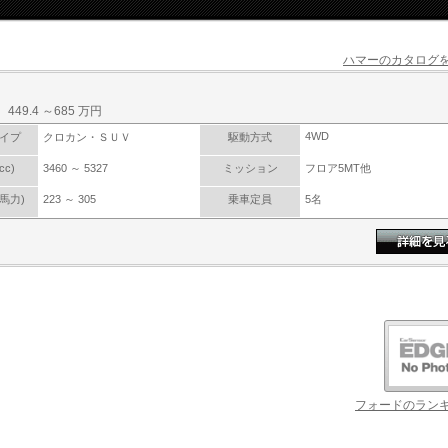
ハマーのカタログを
49.4 ～685 万円
4WD
イプ
クロカン・ＳＵＶ
駆動方式
c)
3460 ～ 5327
ミッション
フロア5MT他
馬力)
223 ～ 305
乗車定員
5名
フォードのランキ