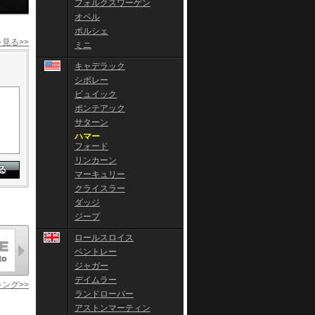
フォルクスワーゲン
オペル
ポルシェ
見る>>
ミニ
キャデラック
シボレー
ビュイック
ポンテアック
サターン
ハマー
フォード
リンカーン
マーキュリー
クライスラー
ダッジ
ジープ
ロールスロイス
ベントレー
ジャガー
デイムラー
ング>>
ランドローバー
アストンマーティン