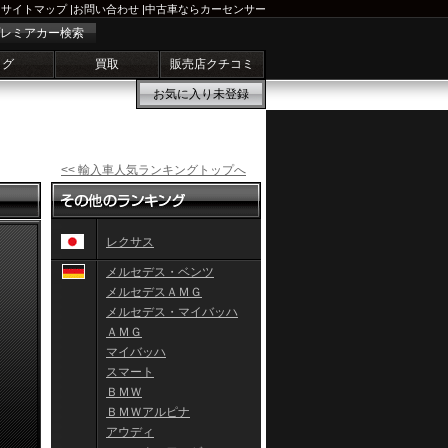
サイトマップ
|
お問い合わせ
|
中古車ならカーセンサー
レミアカー検索
ログ
買取
販売店クチコミ
お気に入り
未登録
<< 輸入車人気ランキングトップへ
レクサス
メルセデス・ベンツ
メルセデスＡＭＧ
メルセデス・マイバッハ
ＡＭＧ
マイバッハ
スマート
ＢＭＷ
ＢＭＷアルピナ
アウディ