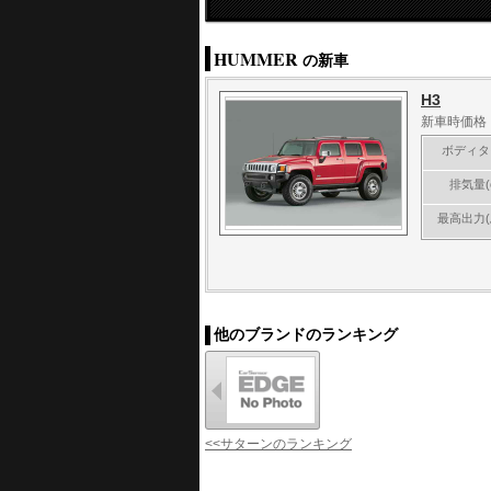
HUMMER
の新車
H3
新車時価格 4
ボディタ
排気量(c
最高出力(
他のブランドのランキング
<<サターンのランキング