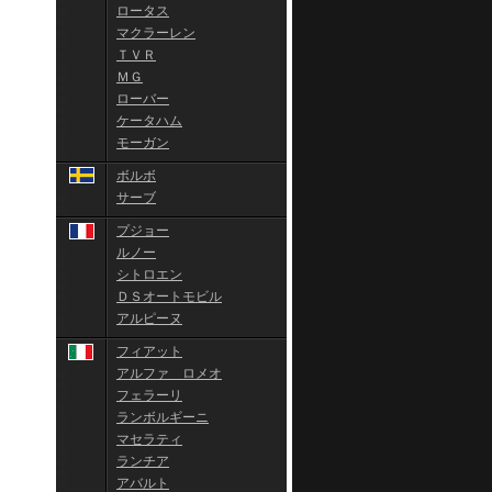
ロータス
マクラーレン
ＴＶＲ
ＭＧ
ローバー
ケータハム
モーガン
ボルボ
サーブ
プジョー
ルノー
シトロエン
ＤＳオートモビル
アルピーヌ
フィアット
アルファ ロメオ
フェラーリ
ランボルギーニ
マセラティ
ランチア
アバルト