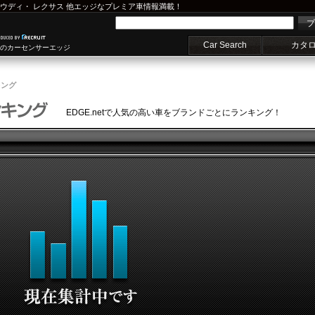
ウディ
・
レクサス
他エッジなプレミア車情報満載！
プ
Car Search
カタ
車のカーセンサーエッジ
キング
EDGE.netで人気の高い車をブランドごとにランキング！