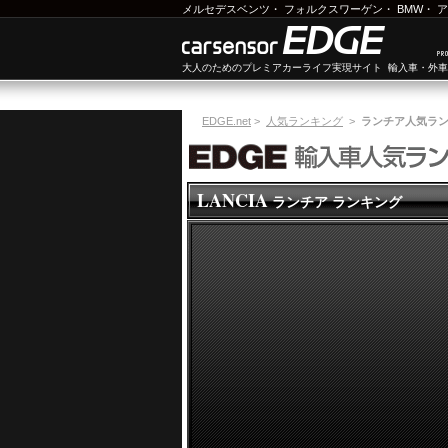
メルセデスベンツ
・
フォルクスワーゲン
・
BMW
・
ア
大人のためのプレミアカーライフ実現サイト 輸入車・外
EDGE.net
>
人気ランキング
>
ランチア人気ラ
LANCIA
ランチア ランキング