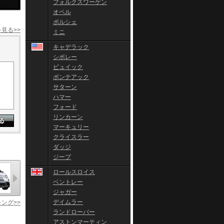
フォルクスワーゲン
オペル
ポルシェ
見る>>
ミニ
キャデラック
シボレー
ビュイック
ポンテアック
サターン
ハマー
フォード
リンカーン
マーキュリー
クライスラー
ダッジ
ジープ
ロールスロイス
ベントレー
ジャガー
デイムラー
ング>>
ランドローバー
アストンマーティン