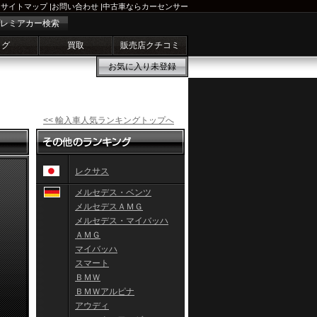
サイトマップ
|
お問い合わせ
|
中古車ならカーセンサー
レミアカー検索
ログ
買取
販売店クチコミ
お気に入り
未登録
<< 輸入車人気ランキングトップへ
レクサス
メルセデス・ベンツ
メルセデスＡＭＧ
メルセデス・マイバッハ
ＡＭＧ
マイバッハ
スマート
ＢＭＷ
ＢＭＷアルピナ
アウディ