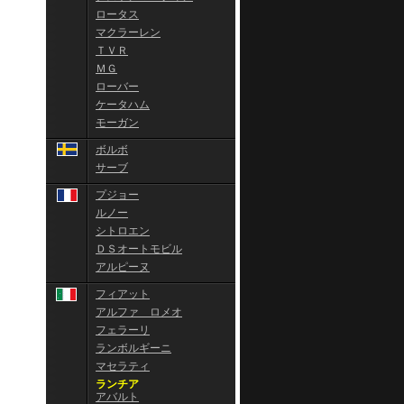
ロータス
マクラーレン
ＴＶＲ
ＭＧ
ローバー
ケータハム
モーガン
ボルボ
サーブ
プジョー
ルノー
シトロエン
ＤＳオートモビル
アルピーヌ
フィアット
アルファ ロメオ
フェラーリ
ランボルギーニ
マセラティ
ランチア
アバルト