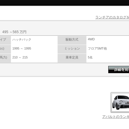
ランチアのカタログを
495 ～565 万円
4WD
イプ
ハッチバック
駆動方式
c)
1995 ～ 1995
ミッション
フロア5MT他
馬力)
210 ～ 215
乗車定員
5名
アバルトのランキ