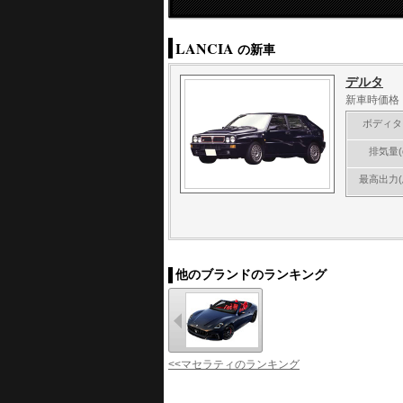
LANCIA
の新車
デルタ
新車時価格 
ボディタ
排気量(c
最高出力(
他のブランドのランキング
<<マセラティのランキング