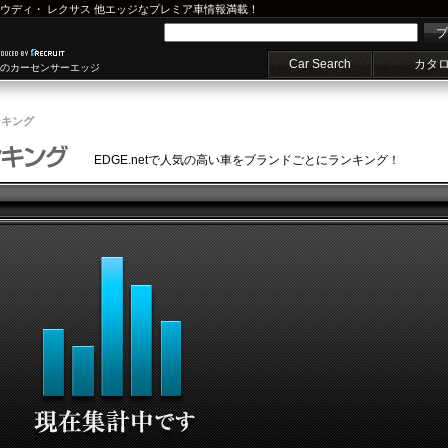
ウディ
・
レクサス
他エッジなプレミア車情報満載！
プ
Car Search
カタ
車のカーセンサーエッジ
ンキング
EDGE.netで人気の高い車をブランドごとにランキング！