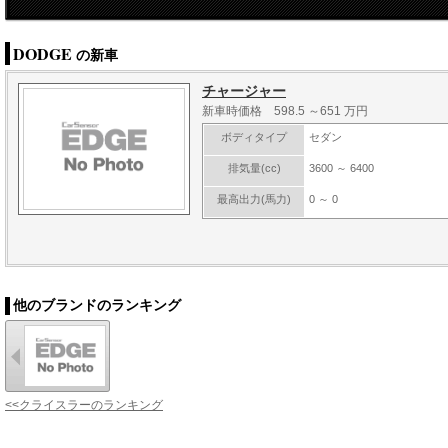
DODGE
の新車
チャージャー
新車時価格 598.5 ～651 万円
ボディタイプ
セダン
排気量(cc)
3600 ～ 6400
最高出力(馬力)
0 ～ 0
他のブランドのランキング
<<クライスラーのランキング