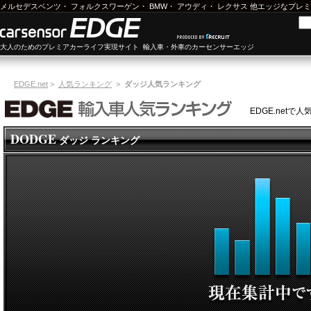
メルセデスベンツ
・
フォルクスワーゲン
・
BMW
・
アウディ
・
レクサス
他エッジなプレミ
大人のためのプレミアカーライフ実現サイト 輸入車・外車のカーセンサーエッジ
EDGE.net
>
人気ランキング
>
ダッジ人気ランキング
EDGE.net
DODGE
ダッジ ランキング