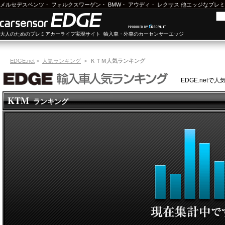
メルセデスベンツ
・
フォルクスワーゲン
・
BMW
・
アウディ
・
レクサス
他エッジなプレミ
大人のためのプレミアカーライフ実現サイト 輸入車・外車のカーセンサーエッジ
EDGE.net
>
人気ランキング
>
ＫＴＭ人気ランキング
EDGE.net
KTM
ランキング