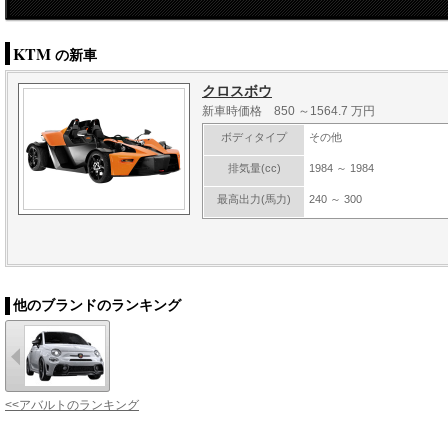
KTM
の新車
クロスボウ
新車時価格 850 ～1564.7 万円
ボディタイプ
その他
排気量(cc)
1984 ～ 1984
最高出力(馬力)
240 ～ 300
他のブランドのランキング
<<アバルトのランキング