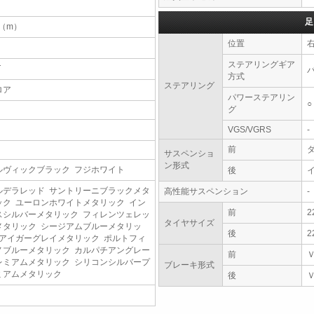
足
5（m）
位置
ステアリングギア
T
方式
ステアリング
ロア
パワーステアリン
○
グ
VGS/VGRS
-
前
サスペンショ
ン形式
ルヴィックブラック フジホワイト
後
ルデラレッド サントリーニブラックメタ
高性能サスペンション
-
ック ユーロンホワイトメタリック イン
前
2
スシルバーメタリック フィレンツェレッ
タイヤサイズ
メタリック シージアムブルーメタリッ
後
2
 アイガーグレイメタリック ポルトフィ
ノブルーメタリック カルパチアングレー
前
レミアムメタリック シリコンシルバープ
ブレーキ形式
ミアムメタリック
後