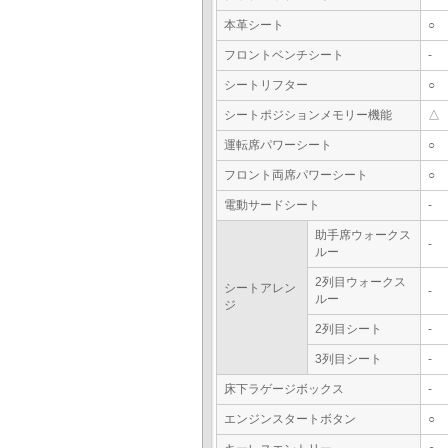
本革シート
○
フロントベンチシート
-
シートリフター
○
シートポジションメモリー機能
△
運転席パワーシート
○
フロント両席パワーシート
○
電動サードシート
-
助手席ウォークス
-
ルー
2列目ウォークス
シートアレン
-
ルー
ジ
2列目シート
-
3列目シート
-
床下ラゲージボックス
-
エンジンスタートボタン
○