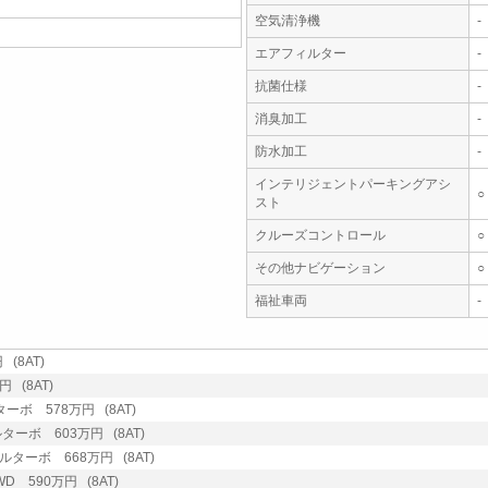
空気清浄機
-
エアフィルター
-
抗菌仕様
-
消臭加工
-
防水加工
-
インテリジェントパーキングアシ
○
スト
クルーズコントロール
○
その他ナビゲーション
○
福祉車両
-
 (8AT)
 (8AT)
ターボ 578万円 (8AT)
ルターボ 603万円 (8AT)
ゼルターボ 668万円 (8AT)
WD 590万円 (8AT)