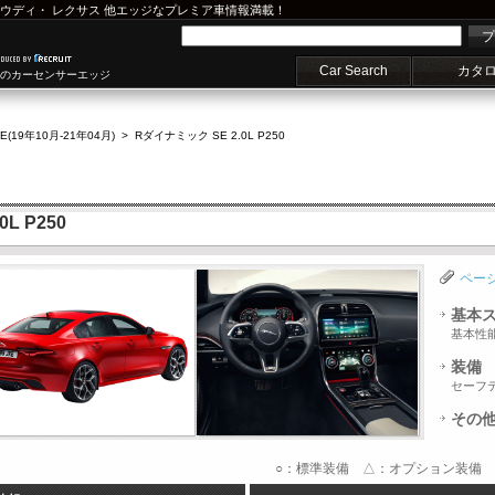
ウディ
・
レクサス
他エッジなプレミア車情報満載！
プ
Car Search
カタ
車のカーセンサーエッジ
E(19年10月-21年04月)
>
Rダイナミック SE 2.0L P250
L P250
ペー
基本
基本性
装備
セーフ
その
○：標準装備 △：オプション装備 