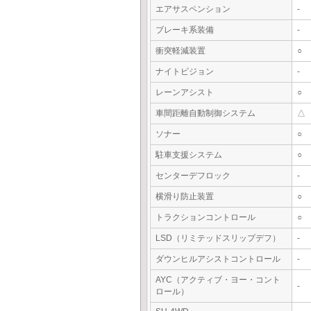
エアサスペンション
-
ブレーキ系装備
-
衝突軽減装置
○
ナイトビジョン
-
レーンアシスト
○
車間距離自動制御システム
△
ソナー
○
駐車支援システム
○
センターデフロック
-
横滑り防止装置
○
トラクションコントロール
○
LSD（リミテッドスリップデフ）
-
ダウンヒルアシストコントロール
-
AYC（アクティブ・ヨー・コント
-
ロール）