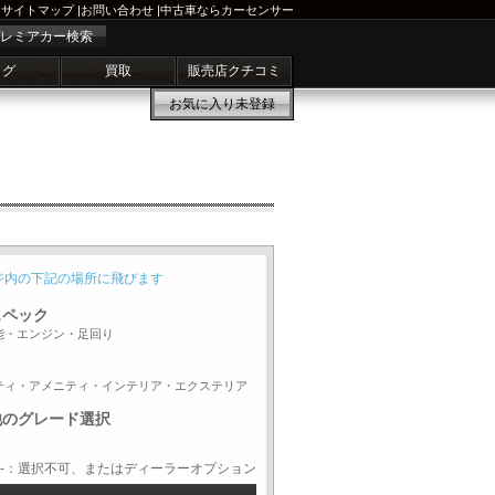
サイトマップ
|
お問い合わせ
|
中古車ならカーセンサー
レミアカー検索
ログ
買取
販売店クチコミ
お気に入り
未登録
ジ内の下記の場所に飛びます
スペック
能・エンジン・足回り
ティ・アメニティ・インテリア・エクステリア
他のグレード選択
-：選択不可、またはディーラーオプション