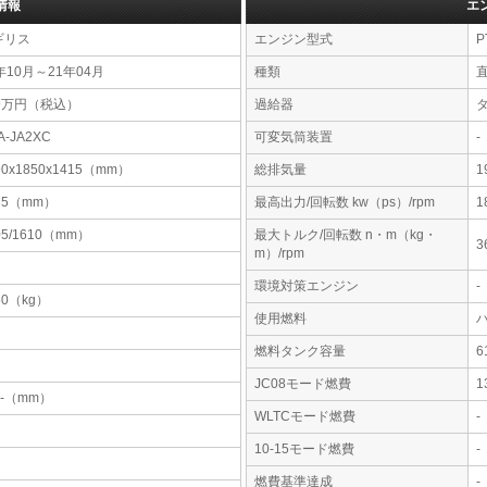
情報
エ
ギリス
エンジン型式
P
年10月～21年04月
種類
29万円（税込）
過給器
A-JA2XC
可変気筒装置
-
90x1850x1415（mm）
総排気量
1
35（mm）
最高出力/回転数 kw（ps）/rpm
1
05/1610（mm）
最大トルク/回転数 n・m（kg・
3
m）/rpm
環境対策エンジン
-
60（kg）
使用燃料
燃料タンク容量
JC08モード燃費
1
-x-（mm）
WLTCモード燃費
-
10-15モード燃費
-
燃費基準達成
-