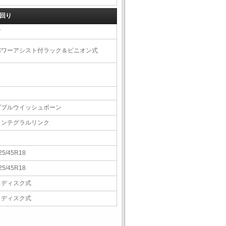
回り
右
パワーアシスト付ラック＆ピニオン式
ダブルウイッシュボーン
インテグラルリンク
25/45R18
25/45R18
Ｖディスク式
Ｖディスク式