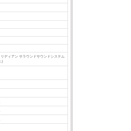
メリディアン サラウンドサウンドシステム
△)
△
△
△