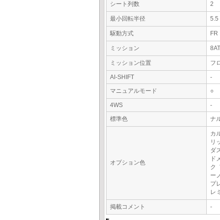
シート列数
2
最小回転半径
5.
駆動方式
FR
ミッション
8A
ミッション位置
フ
AI-SHIFT
-
マニュアルモード
○
4WS
-
標準色
ナ
カ
リ
ダ
ド
オプション色
ク
ー
プ
レ
掲載コメント
-