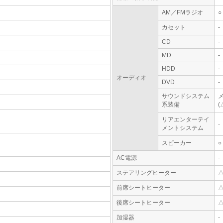
AM／FMラジオ
○
カセット
-
CD
-
MD
-
HDD
-
オーディオ
DVD
-
サウンドシステム
系装備
(
リアエンターテイ
-
メントシステム
スピーカー
○
AC電源
-
ステアリングヒーター
前席シートヒーター
後席シートヒーター
加湿器
-