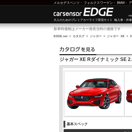
メルセデスベンツ
・
フォルクスワーゲン
・
BMW
・
ア
大人のためのプレミアカーライフ実現サイト 輸入車・外
新車時価格はメーカー発表当時の価格です
EDGE.net
>
カタログ
>
ジャガー
>
ジャガー XE
>
X
ジャガー XE Rダイナミック SE 2.0
基本スペック