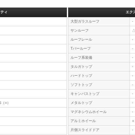
フティ
エク
大型ガラスルーフ
-
サンルーフ
ルーフレール
-
Tバールーフ
-
ルーフ系装備
-
タルガトップ
-
ハードトップ
-
ソフトトップ
-
キャンバストップ
-
S（○）
メタルトップ
-
マグネシウムホイール
-
アルミホイール
○
片側スライドドア
-