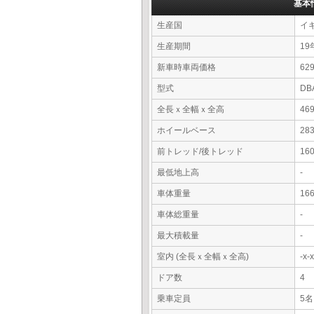
基本
生産国
イ
生産期間
19
新車時車両価格
6
型式
DB
全長ｘ全幅ｘ全高
46
ホイールベース
28
前トレッド/後トレッド
16
最低地上高
-
車体重量
16
車体総重量
-
最大積載量
-
室内 (全長ｘ全幅ｘ全高)
-x
ドア数
4
乗車定員
5名