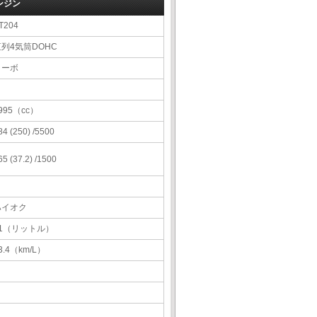
ンジン
T204
直列4気筒DOHC
ターボ
995（cc）
84 (250) /5500
65 (37.2) /1500
ハイオク
61（リットル）
3.4（km/L）