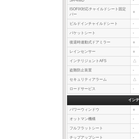
SH-4WD
-
ISOFIX対応チャイルドシート固定
○
バー
ビルドインチャイルドシート
-
バケットシート
-
後退時連動式ドアミラー
○
レインセンサー
○
インテリジェントAFS
△
盗難防止装置
-
セキュリティアラーム
△
ロードサービス
-
イン
パワーウィンドウ
○
オットマン機構
-
フルフラットシート
-
チップアップシート
-