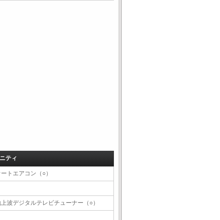
ニティ
オートエアコン（○）
地上波デジタルテレビチューナー（○）