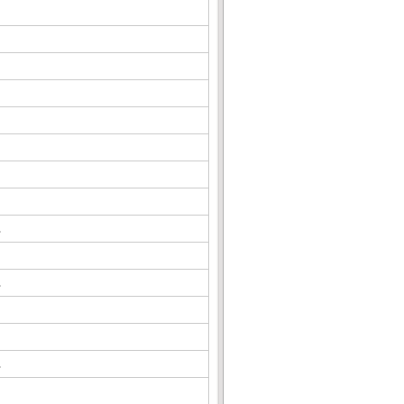
△
△
△