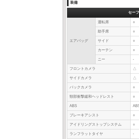
装備
セー
運転席
○
助手席
○
エアバッグ
サイド
○
カーテン
○
ニー
-
フロントカメラ
△
サイドカメラ
△
バックカメラ
○
頸部衝撃緩和ヘッドレスト
○
ABS
AB
ブレーキアシスト
○
アイドリングストップシステム
○
ランフラットタイヤ
-