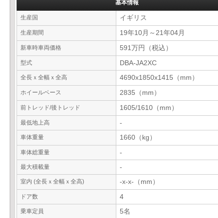
基本情報
生産国
イギリス
生産期間
19年10月～21年04月
新車時車両価格
591万円（税込）
型式
DBA-JA2XC
全長ｘ全幅ｘ全高
4690x1850x1415（mm）
ホイールベース
2835（mm）
前トレッド/後トレッド
1605/1610（mm）
最低地上高
-
車体重量
1660（kg）
車体総重量
-
最大積載量
-
室内 (全長ｘ全幅ｘ全高)
-x-x-（mm）
ドア数
4
乗車定員
5名