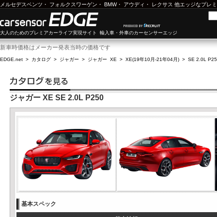
メルセデスベンツ
・
フォルクスワーゲン
・
BMW
・
アウディ
・
レクサス
他エッジなプレミ
大人のためのプレミアカーライフ実現サイト 輸入車・外車のカーセンサーエッジ
新車時価格はメーカー発表当時の価格です
EDGE.net
>
カタログ
>
ジャガー
>
ジャガー XE
>
XE(19年10月-21年04月)
>
SE 2.0L P2
ジャガー XE SE 2.0L P250
基本スペック