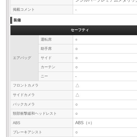
ンシルバープレミアムメタリ
掲載コメント
-
装備
セーフティ
運転席
○
助手席
○
エアバッグ
サイド
○
カーテン
○
ニー
-
フロントカメラ
△
サイドカメラ
△
バックカメラ
○
頸部衝撃緩和ヘッドレスト
○
ABS（○）
ABS
ブレーキアシスト
○