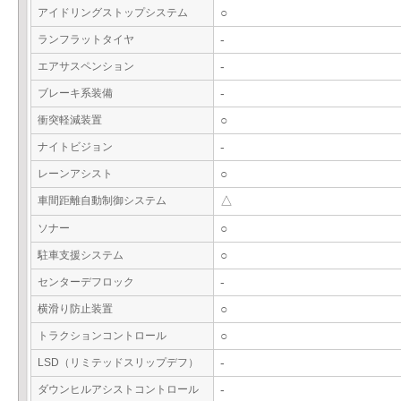
アイドリングストップシステム
○
ランフラットタイヤ
-
エアサスペンション
-
ブレーキ系装備
-
衝突軽減装置
○
ナイトビジョン
-
レーンアシスト
○
車間距離自動制御システム
△
ソナー
○
駐車支援システム
○
センターデフロック
-
横滑り防止装置
○
トラクションコントロール
○
LSD（リミテッドスリップデフ）
-
ダウンヒルアシストコントロール
-