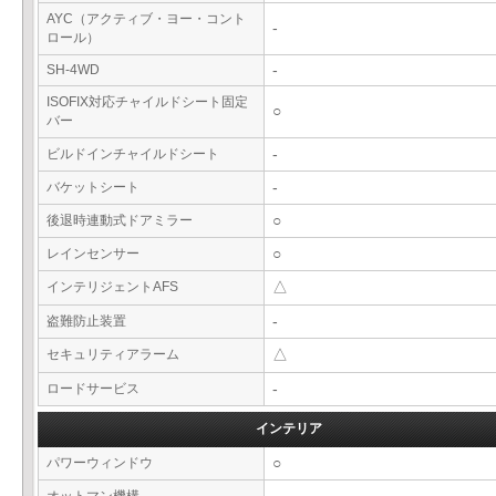
AYC（アクティブ・ヨー・コント
-
ロール）
SH-4WD
-
ISOFIX対応チャイルドシート固定
○
バー
ビルドインチャイルドシート
-
バケットシート
-
後退時連動式ドアミラー
○
レインセンサー
○
インテリジェントAFS
△
盗難防止装置
-
セキュリティアラーム
△
ロードサービス
-
インテリア
パワーウィンドウ
○