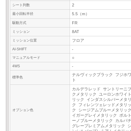
シート列数
2
最小回転半径
5.5（m）
駆動方式
FR
ミッション
8AT
ミッション位置
フロア
AI-SHIFT
-
マニュアルモード
○
4WS
-
ナルヴィックブラック フジホ
標準色
ト
カルデラレッド サントリーニ
クメタリック ユーロンホワイ
リック インダスシルバーメタ
ク フィレンツェレッドメタリ
オプション色
ク シージアムブルーメタリック
イガーグレイメタリック ポル
ーノブルーメタリック カルパ
グレープレミアムメタリック 