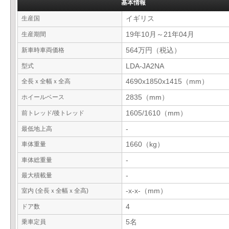
基本情報
生産国
イギリス
生産期間
19年10月～21年04月
新車時車両価格
564万円（税込）
型式
LDA-JA2NA
全長ｘ全幅ｘ全高
4690x1850x1415（mm）
ホイールベース
2835（mm）
前トレッド/後トレッド
1605/1610（mm）
最低地上高
-
車体重量
1660（kg）
車体総重量
-
最大積載量
-
室内 (全長ｘ全幅ｘ全高)
-x-x-（mm）
ドア数
4
乗車定員
5名