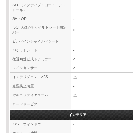
AYC（アクティブ・ヨー・コント
-
ロール）
SH-4WD
-
ISOFIX対応チャイルドシート固定
○
バー
ビルドインチャイルドシート
-
バケットシート
-
後退時連動式ドアミラー
○
レインセンサー
○
インテリジェントAFS
△
盗難防止装置
-
セキュリティアラーム
△
ロードサービス
-
インテリア
パワーウィンドウ
○