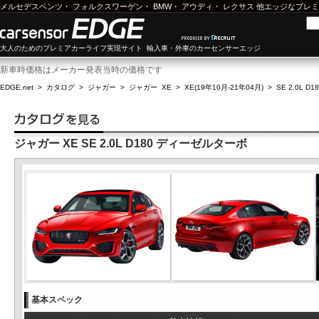
メルセデスベンツ
・
フォルクスワーゲン
・
BMW
・
アウディ
・
レクサス
他エッジなプレミ
大人のためのプレミアカーライフ実現サイト 輸入車・外車のカーセンサーエッジ
新車時価格はメーカー発表当時の価格です
EDGE.net
>
カタログ
>
ジャガー
>
ジャガー XE
>
XE(19年10月-21年04月)
>
SE 2.0L 
ジャガー XE SE 2.0L D180 ディーゼルターボ
基本スペック