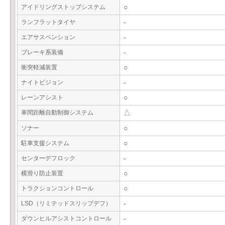
アイドリングストップシステム
○
ランフラットタイヤ
-
エアサスペンション
-
ブレーキ系装備
-
衝突軽減装置
○
ナイトビジョン
-
レーンアシスト
○
車間距離自動制御システム
△
ソナー
○
駐車支援システム
○
センターデフロック
-
横滑り防止装置
○
トラクションコントロール
○
LSD（リミテッドスリップデフ）
-
ダウンヒルアシストコントロール
-