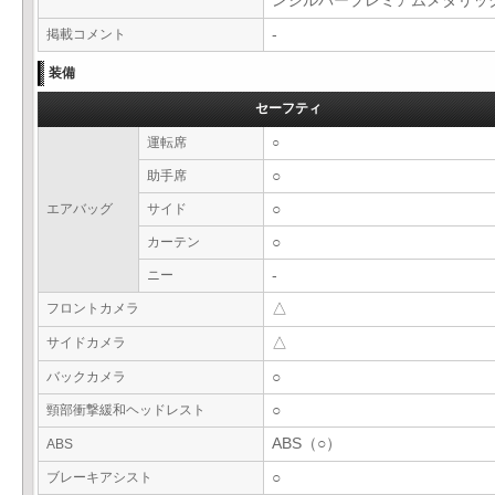
ンシルバープレミアムメタリ
掲載コメント
-
装備
セーフティ
運転席
○
助手席
○
エアバッグ
サイド
○
カーテン
○
ニー
-
フロントカメラ
△
サイドカメラ
△
バックカメラ
○
頸部衝撃緩和ヘッドレスト
○
ABS（○）
ABS
ブレーキアシスト
○