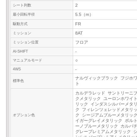
シート列数
2
最小回転半径
5.5（m）
駆動方式
FR
ミッション
8AT
ミッション位置
フロア
AI-SHIFT
-
マニュアルモード
○
4WS
-
ナルヴィックブラック フジホ
標準色
ト
カルデラレッド サントリーニ
クメタリック ユーロンホワイ
リック インダスシルバーメタ
ク フィレンツェレッドメタリ
オプション色
ク シージアムブルーメタリック
イガーグレイメタリック ポル
ーノブルーメタリック カルパ
グレープレミアムメタリック 