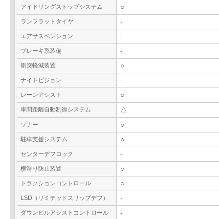
アイドリングストップシステム
○
ランフラットタイヤ
-
エアサスペンション
-
ブレーキ系装備
-
衝突軽減装置
○
ナイトビジョン
-
レーンアシスト
○
車間距離自動制御システム
△
ソナー
○
駐車支援システム
○
センターデフロック
-
横滑り防止装置
○
トラクションコントロール
○
LSD（リミテッドスリップデフ）
-
ダウンヒルアシストコントロール
-