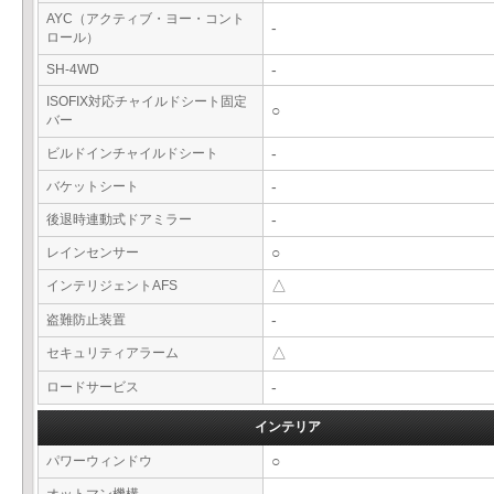
AYC（アクティブ・ヨー・コント
-
ロール）
SH-4WD
-
ISOFIX対応チャイルドシート固定
○
バー
ビルドインチャイルドシート
-
バケットシート
-
後退時連動式ドアミラー
-
レインセンサー
○
インテリジェントAFS
△
盗難防止装置
-
セキュリティアラーム
△
ロードサービス
-
インテリア
パワーウィンドウ
○