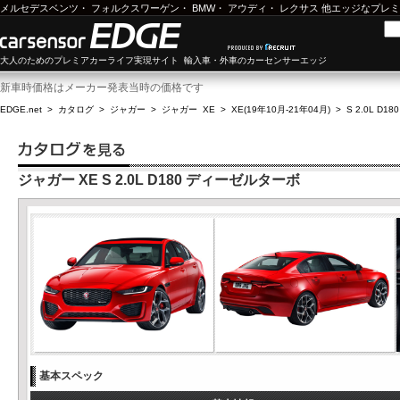
メルセデスベンツ
・
フォルクスワーゲン
・
BMW
・
アウディ
・
レクサス
他エッジなプレミ
大人のためのプレミアカーライフ実現サイト 輸入車・外車のカーセンサーエッジ
新車時価格はメーカー発表当時の価格です
EDGE.net
>
カタログ
>
ジャガー
>
ジャガー XE
>
XE(19年10月-21年04月)
>
S 2.0L D
ジャガー XE S 2.0L D180 ディーゼルターボ
基本スペック