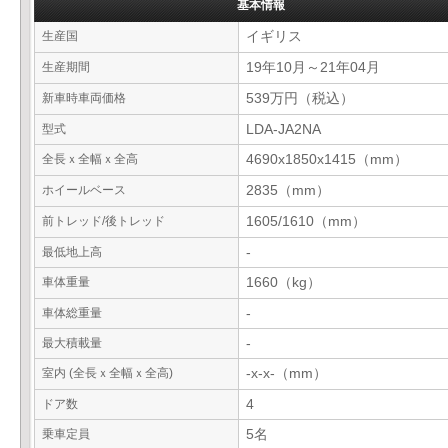
基本情報
生産国
イギリス
生産期間
19年10月～21年04月
新車時車両価格
539万円（税込）
型式
LDA-JA2NA
全長ｘ全幅ｘ全高
4690x1850x1415（mm）
ホイールベース
2835（mm）
前トレッド/後トレッド
1605/1610（mm）
最低地上高
-
車体重量
1660（kg）
車体総重量
-
最大積載量
-
室内 (全長ｘ全幅ｘ全高)
-x-x-（mm）
ドア数
4
乗車定員
5名