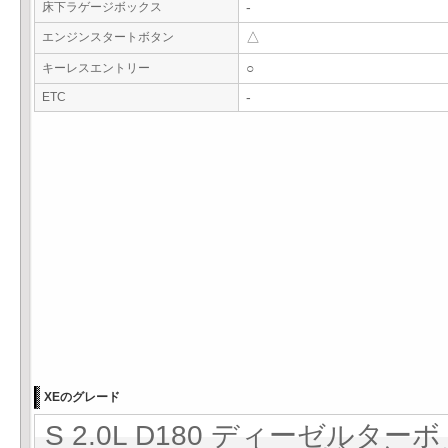
床下ラゲージボックス
-
エンジンスタートボタン
△
キーレスエントリー
○
ETC
-
XEのグレード
S 2.0L D180 ディーゼルターボ