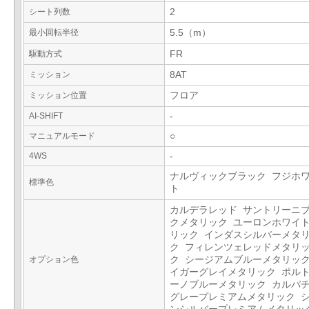
シート列数
2
最小回転半径
5.5（m）
駆動方式
FR
ミッション
8AT
ミッション位置
フロア
AI-SHIFT
-
マニュアルモード
○
4WS
-
ナルヴィックブラック フジホ
標準色
ト
カルデラレッド サントリーニ
クメタリック ユーロンホワイ
リック インダスシルバーメタ
ク フィレンツェレッドメタリ
オプション色
ク シージアムブルーメタリック
イガーグレイメタリック ポル
ーノブルーメタリック カルパ
グレープレミアムメタリック 