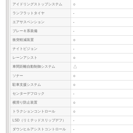
アイドリングストップシステム
○
ランフラットタイヤ
-
エアサスペンション
-
ブレーキ系装備
-
衝突軽減装置
○
ナイトビジョン
-
レーンアシスト
○
車間距離自動制御システム
△
ソナー
○
駐車支援システム
○
センターデフロック
-
横滑り防止装置
○
トラクションコントロール
○
LSD（リミテッドスリップデフ）
-
ダウンヒルアシストコントロール
-