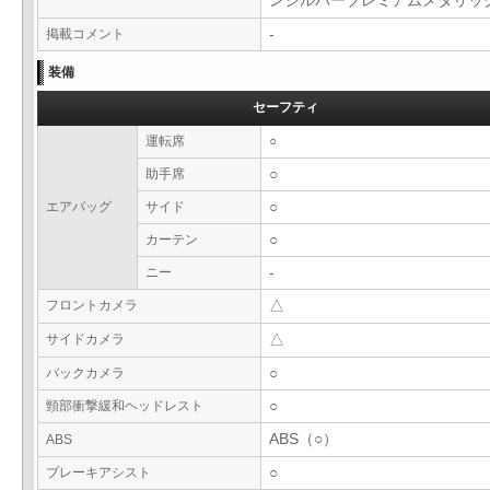
ンシルバープレミアムメタリ
掲載コメント
-
装備
セーフティ
運転席
○
助手席
○
エアバッグ
サイド
○
カーテン
○
ニー
-
フロントカメラ
△
サイドカメラ
△
バックカメラ
○
頸部衝撃緩和ヘッドレスト
○
ABS（○）
ABS
ブレーキアシスト
○