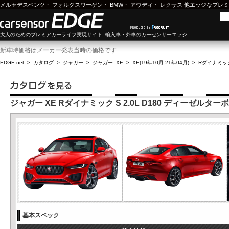
メルセデスベンツ
・
フォルクスワーゲン
・
BMW
・
アウディ
・
レクサス
他エッジなプレミ
大人のためのプレミアカーライフ実現サイト 輸入車・外車のカーセンサーエッジ
新車時価格はメーカー発表当時の価格です
EDGE.net
>
カタログ
>
ジャガー
>
ジャガー XE
>
XE(19年10月-21年04月)
>
Rダイナミック
ジャガー XE Rダイナミック S 2.0L D180 ディーゼルターボ
基本スペック