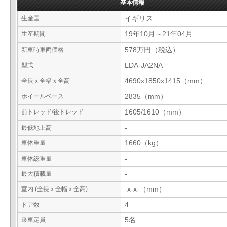
基本情報
生産国
イギリス
生産期間
19年10月～21年04月
新車時車両価格
578万円（税込）
型式
LDA-JA2NA
全長ｘ全幅ｘ全高
4690x1850x1415（mm）
ホイールベース
2835（mm）
前トレッド/後トレッド
1605/1610（mm）
最低地上高
-
車体重量
1660（kg）
車体総重量
-
最大積載量
-
室内 (全長ｘ全幅ｘ全高)
-x-x-（mm）
ドア数
4
乗車定員
5名