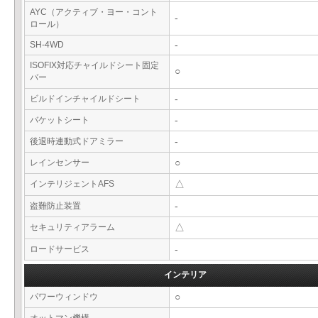
AYC（アクティブ・ヨー・コント
-
ロール）
SH-4WD
-
ISOFIX対応チャイルドシート固定
○
バー
ビルドインチャイルドシート
-
バケットシート
-
後退時連動式ドアミラー
-
レインセンサー
○
インテリジェントAFS
△
盗難防止装置
-
セキュリティアラーム
△
ロードサービス
-
インテリア
パワーウィンドウ
○