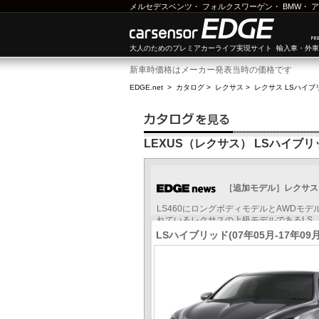
メルセデスベンツ
・
フォルクスワーゲン
・
BMW
・
ア
大人のためのプレミアカーライフ実現サイト 輸入車・外
新車時価格はメーカー発表当時の価格です
EDGE.net
>
カタログ
>
レクサス
>
レクサス LSハイブ
LEXUS（レクサス） LSハイブリ
［追加モデル］レクサス LS4
LS460にロングボディモデルとAWDモデ
れているレクサスの上級モデルであるLS。そ
LSハイブリッド(07年05月-17年09