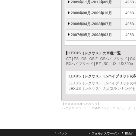
2009年11月-2012年09月
4968
2008年08月-2009年10月
4968
2008年04月-2008年07月
4968
2007年05月-2008年03月
4968
LEXUS（レクサス）の車種一覧
CT
|
ES
|
GS
|
GS F
|
GSハイブリッド
|
GX
RXハイブリッド
|
RZ
|
SC
|
UX
|
UX300e
LEXUS（レクサス） LSハイブリッドの
LEXUS（レクサス） LSハイブリッド
LEXUS（レクサス）の人気ランキングを
【オススメ車種へのリンク】
レクサス
GS
IS
｜ BMW
3シリーズ
5シリーズ
｜
ベンツ
フォルクスワーゲン
BMW