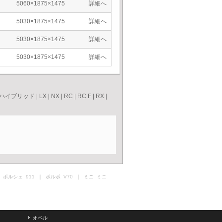
5060×1875×1475
詳細へ
5030×1875×1475
詳細へ
5030×1875×1475
詳細へ
5030×1875×1475
詳細へ
Sハイブリッド
|
LX
|
NX
|
RC
|
RC F
|
RX
|
 ポルシェ
911
｜ ボルボ
V70
｜ ミニ
ミニ
オペル