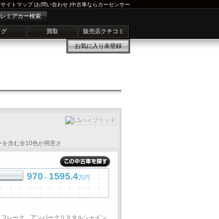
サイトマップ
|
お問い合わせ
|
中古車ならカーセンサー
レミアカー検索
ログ
買取
販売店クチコミ
お気に入り
未登録
ーを含む全10色が用意さ
970
1595.4
～
万円
スフレーク、アンバークリスタルシャイン、