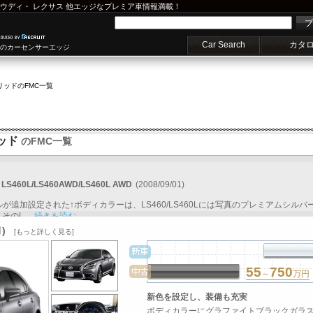
ウディ
・
レクサス
他エッジなプレミア車情報満載！
プ
Car Search
カタ
車のカーセンサーエッジ
リッド
のFMC一覧
ッド
のFMC一覧
60L/LS460AWD/LS460L AWD
(2008/09/01)
ルが追加設定された↑ボディカラーは、LS460/LS460Lには写真のプレミアムシルバ
のL...
続きを読む
月)
[もっと詳しく見る]
55
750
～
万円
新色を設定し、装備も充実
ボディカラーにグラファイトブラックガラ