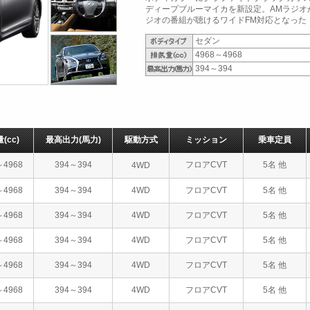
ディープブルーマイカを新設定。AMラジオ
ジオの番組が聴けるワイドFM対応となった（2
セダン
4968～4968
394～394
量
(cc)
最高出力
(馬力)
駆動方式
ミッション
乗車定員
～4968
394～394
フロアCVT
5名 他
4WD
～4968
394～394
4WD
フロアCVT
5名 他
～4968
394～394
4WD
フロアCVT
5名 他
～4968
394～394
4WD
フロアCVT
5名 他
～4968
394～394
4WD
フロアCVT
5名 他
～4968
394～394
4WD
フロアCVT
5名 他