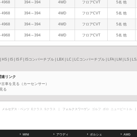
～4968
394～394
4WD
フロアCVT
5名 他
～4968
394～394
4WD
フロアCVT
5名 他
～4968
394～394
4WD
フロアCVT
5名 他
～4968
394～394
4WD
フロアCVT
5名 他
|
HS
|
IS
|
IS F
|
ISコンバーチブル
|
LBX
|
LC
|
LCコンバーチブル
|
LFA
|
LM
|
LS
|
L
関連リンク
の中古車を見る（カーセンサー）
見る
 メルセデス・ベンツ
Eクラス
Sクラス
｜ フォルクスワーゲン
ゴルフ
ポロ
ニュービートル
｜
MINI
アウディ
ポルシェ
AMG