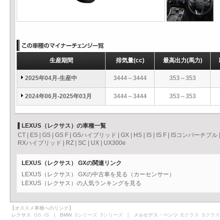
生産期間
排気量
(cc)
最高出力
(馬力)
2025年04月-生産中
3444～3444
353～353
2024年06月-2025年03月
3444～3444
353～353
LEXUS（レクサス）の車種一覧
CT
|
ES
|
GS
|
GS F
|
GSハイブリッド
|
GX
|
HS
|
IS
|
IS F
|
ISコンバーチブル
RXハイブリッド
|
RZ
|
SC
|
UX
|
UX300e
LEXUS（レクサス） GXの関連リンク
LEXUS（レクサス） GXの中古車を見る（カーセンサー）
LEXUS（レクサス）の人気ランキングを見る
【オススメ車種へのリンク】
レクサス
GS
IS
｜ BMW
3シリーズ
5シリーズ
｜ メルセデス・ベンツ
Eクラス
Sクラス