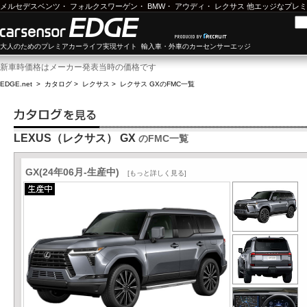
メルセデスベンツ
・
フォルクスワーゲン
・
BMW
・
アウディ
・
レクサス
他エッジなプレミ
大人のためのプレミアカーライフ実現サイト 輸入車・外車のカーセンサーエッジ
新車時価格はメーカー発表当時の価格です
EDGE.net
>
カタログ
>
レクサス
>
レクサス GX
のFMC一覧
LEXUS（レクサス） GX
のFMC一覧
GX(24年06月-生産中)
[もっと詳しく見る]