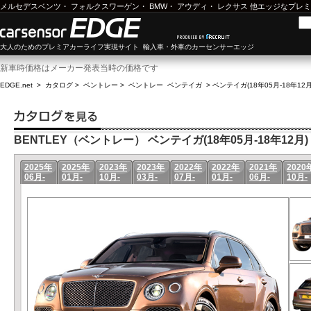
メルセデスベンツ
・
フォルクスワーゲン
・
BMW
・
アウディ
・
レクサス
他エッジなプレミ
大人のためのプレミアカーライフ実現サイト 輸入車・外車のカーセンサーエッジ
新車時価格はメーカー発表当時の価格です
EDGE.net
>
カタログ
>
ベントレー
>
ベントレー ベンテイガ
>
ベンテイガ(18年05月-18年12
BENTLEY（ベントレー） ベンテイガ(18年05月-18年12月)
2025年
2025年
2023年
2023年
2022年
2022年
2021年
2020
06月-
01月-
10月-
03月-
07月-
01月-
06月-
10月-