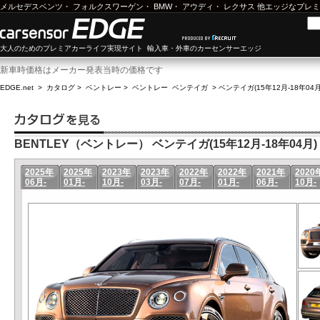
メルセデスベンツ
・
フォルクスワーゲン
・
BMW
・
アウディ
・
レクサス
他エッジなプレミ
大人のためのプレミアカーライフ実現サイト 輸入車・外車のカーセンサーエッジ
新車時価格はメーカー発表当時の価格です
EDGE.net
>
カタログ
>
ベントレー
>
ベントレー ベンテイガ
>
ベンテイガ(15年12月-18年04
BENTLEY（ベントレー） ベンテイガ(15年12月-18年04月)
2025年
2025年
2023年
2023年
2022年
2022年
2021年
2020
06月-
01月-
10月-
03月-
07月-
01月-
06月-
10月-