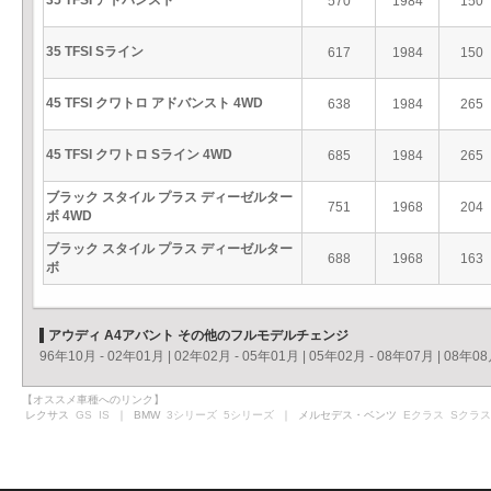
35 TFSI アドバンスト
570
1984
150
35 TFSI Sライン
617
1984
150
45 TFSI クワトロ アドバンスト 4WD
638
1984
265
45 TFSI クワトロ Sライン 4WD
685
1984
265
ブラック スタイル プラス ディーゼルター
751
1968
204
ボ 4WD
ブラック スタイル プラス ディーゼルター
688
1968
163
ボ
アウディ A4アバント その他のフルモデルチェンジ
96年10月 - 02年01月
|
02年02月 - 05年01月
|
05年02月 - 08年07月
|
08年08
【オススメ車種へのリンク】
レクサス
GS
IS
｜ BMW
3シリーズ
5シリーズ
｜ メルセデス・ベンツ
Eクラス
Sクラス