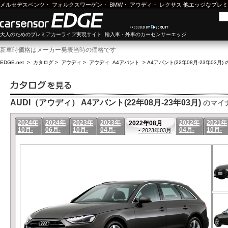
メルセデスベンツ
・
フォルクスワーゲン
・
BMW
・
アウディ
・
レクサス
他エッジなプレミ
大人のためのプレミアカーライフ実現サイト 輸入車・外車のカーセンサーエッジ
新車時価格はメーカー発表当時の価格です
EDGE.net
>
カタログ
>
アウディ
>
アウディ A4アバント
>
A4アバント(22年08月-23年03月)
AUDI（アウディ） A4アバント(22年08月-23年03月)
のマイ
2024年
2024年
2023年
2023年
2022年
2021年
2022年08月
10月-
06月-
10月-
04月-
04月-
10月-
- 2023年03月