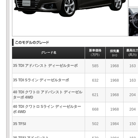
新車価格
最高出
排気量
グレード名
（万円）
(馬力)
(cc)
35 TDI アドバンスト ディーゼルターボ
585
1968
163
35 TDI Sライン ディーゼルターボ
632
1968
163
40 TDI クワトロ アドバンスト ディーゼル
621
1968
204
ターボ 4WD
40 TDI クワトロ Sライン ディーゼルター
668
1968
204
ボ 4WD
35 TFSI
502
1984
150