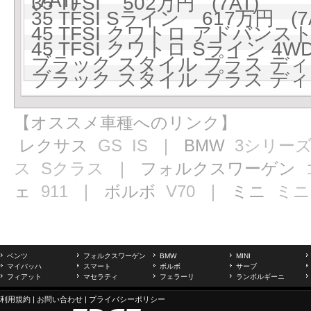
(7AT)
35 TFSI 502万円 (7AT)
35 TFSI Sライン 617万円 (7
45 TFSI クワトロ アドバンスト 
45 TFSI クワトロ Sライン 4W
ブラック スタイル プラス ディー
ブラック スタイル プラス ディー
【オススメ車種へのリンク】
レクサス
GS
IS
｜ BMW
3シリー
ス
Sクラス
｜ フォルクスワーゲン
ェ
911
｜ ボルボ
V70
｜ ミニ
ミニ
ベンツ
フォルクスワーゲン
BMW
MINI
マイバッハ
スマート
ボルボ
サーブ
フィアット
マセラティ
フェラーリ
ランボルギーニ
利用規約
|
お問い合わせ
|
プライバシーポリシー