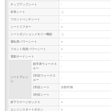
チップアップシート
-
本革シート
△
フロントベンチシート
-
シートリフター
○
シートポジションメモリー機能
△
運転席パワーシート
○
フロント両席パワーシート
○
電動サードシート
-
助手席ウォークス
-
ルー
2列目ウォークス
シートアレン
-
ルー
ジ
2列目シート
分割可倒
3列目シート
-
床下ラゲージボックス
○
エンジンスタートボタン
○