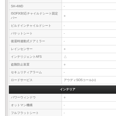
SH-4WD
-
ISOFIX対応チャイルドシート固定
○
バー
ビルドインチャイルドシート
-
バケットシート
-
後退時連動式ドアミラー
-
レインセンサー
○
インテリジェントAFS
△
盗難防止装置
○
セキュリティアラーム
-
ロードサービス
アウディSOSコール(○)
インテリア
パワーウィンドウ
○
オットマン機構
-
フルフラットシート
-