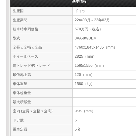
基本情報
生産国
ドイツ
生産期間
22年08月～23年03月
新車時車両価格
570万円（税込）
型式
3AA-8WDEM
全長ｘ全幅ｘ全高
4760x1845x1435（mm）
ホイールベース
2825（mm）
前トレッド/後トレッド
1565/1550（mm）
最低地上高
120（mm）
車体重量
1580（kg）
車体総重量
-
最大積載量
-
室内 (全長ｘ全幅ｘ全高)
-x-x-（mm）
ドア数
5
乗車定員
5名