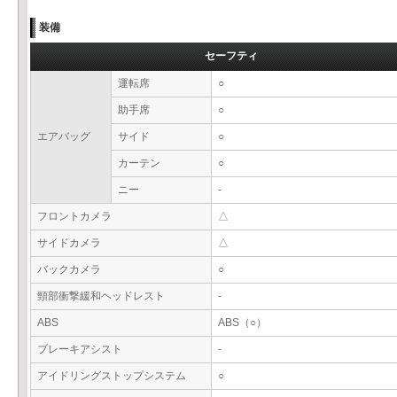
装備
セーフティ
運転席
○
助手席
○
エアバッグ
サイド
○
カーテン
○
ニー
-
フロントカメラ
△
サイドカメラ
△
バックカメラ
○
頸部衝撃緩和ヘッドレスト
-
ABS
ABS（○）
ブレーキアシスト
-
アイドリングストップシステム
○