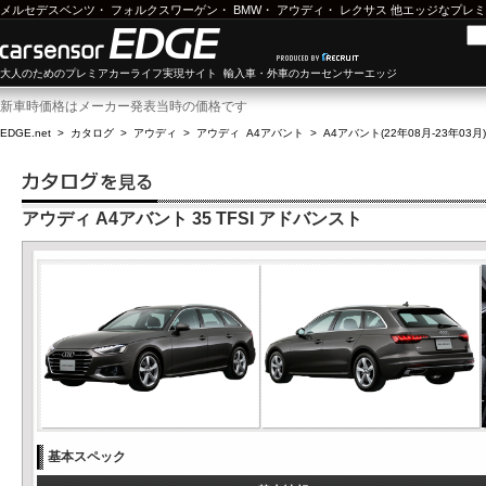
メルセデスベンツ
・
フォルクスワーゲン
・
BMW
・
アウディ
・
レクサス
他エッジなプレミ
大人のためのプレミアカーライフ実現サイト 輸入車・外車のカーセンサーエッジ
新車時価格はメーカー発表当時の価格です
EDGE.net
>
カタログ
>
アウディ
>
アウディ A4アバント
>
A4アバント(22年08月-23年03月)
アウディ A4アバント 35 TFSI アドバンスト
基本スペック