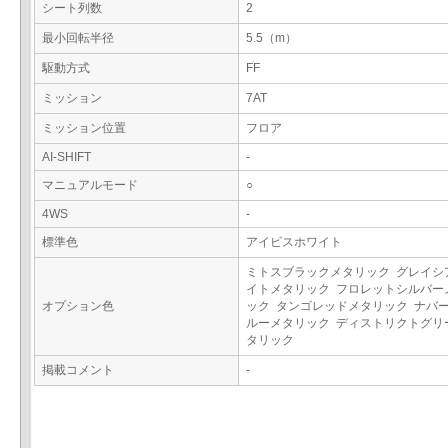
シート列数
2
最小回転半径
5.5（m）
駆動方式
FF
ミッション
7AT
ミッション位置
フロア
AI-SHIFT
-
マニュアルモード
○
4WS
-
標準色
アイビスホワイト
ミトスブラックメタリック グレイシ
イトメタリック フロレットシルバー
オプション色
ック タンゴレッドメタリック ナバ
ルーメタリック ディストリクトグリ
タリック
掲載コメント
-