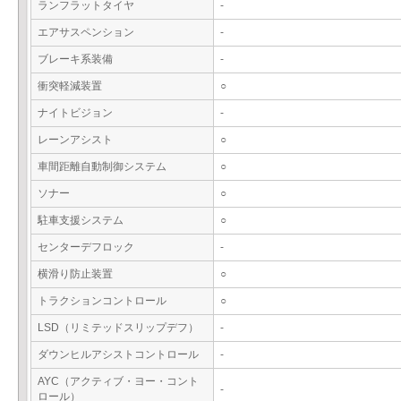
ランフラットタイヤ
-
エアサスペンション
-
ブレーキ系装備
-
衝突軽減装置
○
ナイトビジョン
-
レーンアシスト
○
車間距離自動制御システム
○
ソナー
○
駐車支援システム
○
センターデフロック
-
横滑り防止装置
○
トラクションコントロール
○
LSD（リミテッドスリップデフ）
-
ダウンヒルアシストコントロール
-
AYC（アクティブ・ヨー・コント
-
ロール）