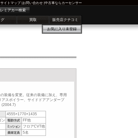
サイトマップ
|
お問い合わせ
|
中古車ならカーセンサー
レミアカー検索
ログ
買取
販売店クチコミ
お気に入り
未登録
neの装備を変更。従来の装備に加え、専用
リアスポイラー、サイドドアアンダープ
004.7)
4555×1770×1435
ゴン
FF他
フロアCVT他
5名