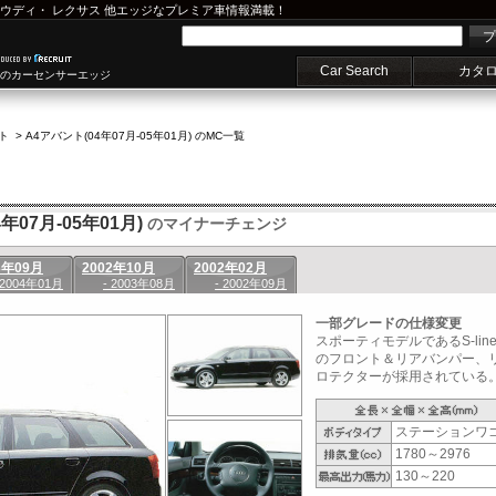
ウディ
・
レクサス
他エッジなプレミア車情報満載！
プ
Car Search
カタ
車のカーセンサーエッジ
ト
>
A4アバント(04年07月-05年01月) のMC一覧
年07月-05年01月)
のマイナーチェンジ
3年09月
2002年10月
2002年02月
 2004年01月
- 2003年08月
- 2002年09月
一部グレードの仕様変更
スポーティモデルであるS-li
のフロント＆リアバンパー、
ロテクターが採用されている。(2
ステーションワ
1780～2976
130～220