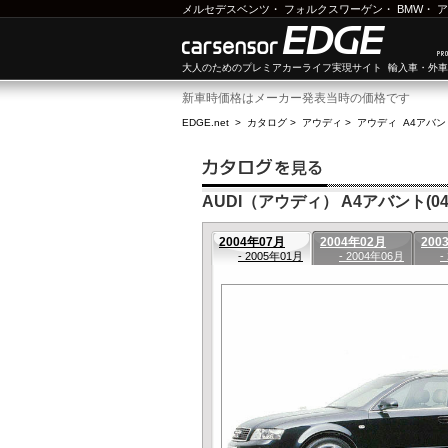
メルセデスベンツ
・
フォルクスワーゲン
・
BMW
・
ア
大人のためのプレミアカーライフ実現サイト 輸入車・外
新車時価格はメーカー発表当時の価格です
EDGE.net
>
カタログ
>
アウディ
>
アウディ A4アバン
AUDI（アウディ） A4アバント(04
2004年07月
2004年02月
200
- 2005年01月
- 2004年06月
-