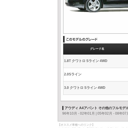
グレード名
1.8T クワトロ Sライン 4WD
2.0Sライン
3.0 クワトロ Sライン 4WD
アウディ A4アバント その他のフルモデ
96年10月 - 02年01月
|
05年02月 - 08年07
【オススメ車種へのリンク】