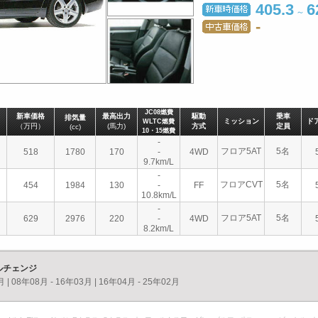
405.3
6
～
-
JC08燃費
新車価格
最高出力
駆動
乗車
排気量
ミッション
ド
WLTC燃費
（万円）
(馬力)
方式
定員
(cc)
10・15燃費
-
フロア5AT
5名
518
1780
170
-
4WD
9.7km/L
-
フロアCVT
5名
454
1984
130
-
FF
10.8km/L
-
フロア5AT
5名
629
2976
220
-
4WD
8.2km/L
ルチェンジ
月
|
08年08月 - 16年03月
|
16年04月 - 25年02月