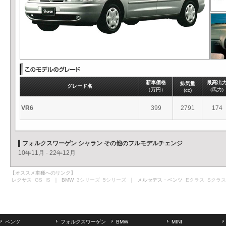
新車価格
最高出
排気量
グレード名
（万円）
(馬力)
(cc)
VR6
399
2791
174
フォルクスワーゲン シャラン その他のフルモデルチェンジ
10年11月 - 22年12月
【オススメ車種へのリンク】
レクサス
GS
IS
｜ BMW
3シリーズ
5シリーズ
｜ メルセデス・ベンツ
Eクラス
Sクラス
ベンツ
フォルクスワーゲン
BMW
MINI