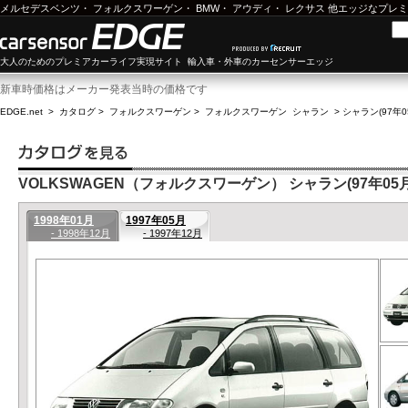
メルセデスベンツ
・
フォルクスワーゲン
・
BMW
・
アウディ
・
レクサス
他エッジなプレミ
大人のためのプレミアカーライフ実現サイト 輸入車・外車のカーセンサーエッジ
新車時価格はメーカー発表当時の価格です
EDGE.net
>
カタログ
>
フォルクスワーゲン
>
フォルクスワーゲン シャラン
>
シャラン(97年0
VOLKSWAGEN（フォルクスワーゲン） シャラン(97年05月-
1998年01月
1997年05月
- 1998年12月
- 1997年12月