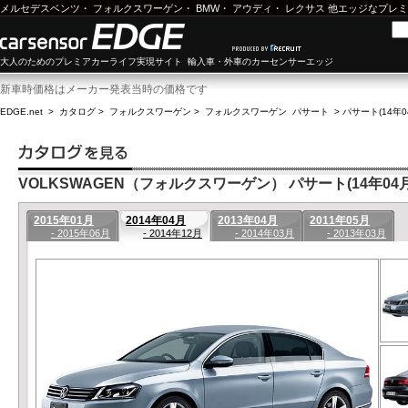
メルセデスベンツ
・
フォルクスワーゲン
・
BMW
・
アウディ
・
レクサス
他エッジなプレミ
大人のためのプレミアカーライフ実現サイト 輸入車・外車のカーセンサーエッジ
新車時価格はメーカー発表当時の価格です
EDGE.net
>
カタログ
>
フォルクスワーゲン
>
フォルクスワーゲン パサート
>
パサート(14年0
VOLKSWAGEN（フォルクスワーゲン） パサート(14年04月-
2015年01月
2014年04月
2013年04月
2011年05月
- 2015年06月
- 2014年12月
- 2014年03月
- 2013年03月