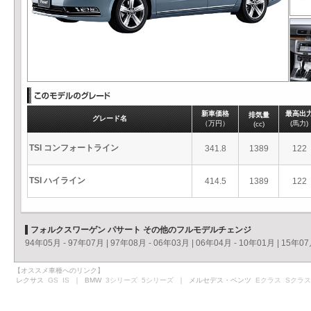
新車価格
最高出
排気量
グレード名
（万円）
(馬力)
(cc)
TSI コンフォートライン
341.8
1389
122
TSI ハイライン
414.5
1389
122
フォルクスワーゲン パサート その他のフルモデルチェンジ
94年05月 - 97年07月
|
97年08月 - 06年03月
|
06年04月 - 10年01月
|
15年07
【オススメ車種へのリンク】
レクサス
GS
IS
｜ BMW
3シリーズ
5シリーズ
｜ メルセデス・ベンツ
Eクラス
Sクラス