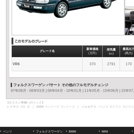
新車価格
最高出
排気量
グレード名
（万円）
(馬力)
(cc)
VR6
370
2791
170
フォルクスワーゲン パサート その他のフルモデルチェンジ
97年08月 - 06年03月
|
06年04月 - 10年01月
|
11年05月 - 15年06月
|
15年07
【オススメ車種へのリンク】
レクサス
GS
IS
｜ BMW
3シリーズ
5シリーズ
｜ メルセデス・ベンツ
Eクラス
Sクラス
ベンツ
フォルクスワーゲン
BMW
MINI