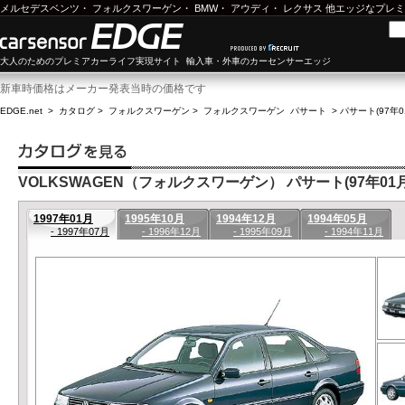
メルセデスベンツ
・
フォルクスワーゲン
・
BMW
・
アウディ
・
レクサス
他エッジなプレミ
大人のためのプレミアカーライフ実現サイト 輸入車・外車のカーセンサーエッジ
新車時価格はメーカー発表当時の価格です
EDGE.net
>
カタログ
>
フォルクスワーゲン
>
フォルクスワーゲン パサート
>
パサート(97年0
VOLKSWAGEN（フォルクスワーゲン） パサート(97年01月-
1997年01月
1995年10月
1994年12月
1994年05月
- 1997年07月
- 1996年12月
- 1995年09月
- 1994年11月