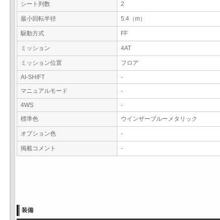
シート列数
2
最小回転半径
5.4（m）
駆動方式
FF
ミッション
4AT
ミッション位置
フロア
AI-SHIFT
-
マニュアルモード
-
4WS
-
標準色
ウインザーブルーメタリック
オプション色
-
掲載コメント
-
装備