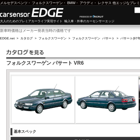
メルセデスベンツ
・
フォルクスワーゲン
・
BMW
・
アウディ
・
レクサス
他エッジなプレミ
大人のためのプレミアカーライフ実現サイト 輸入車・外車のカーセンサーエッジ
新車時価格はメーカー発表当時の価格です
EDGE.net
>
カタログ
>
フォルクスワーゲン
>
フォルクスワーゲン パサート
>
パサート(97年
フォルクスワーゲン パサート VR6
基本スペック