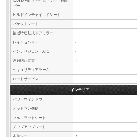
ISOFIX対応チャイルドシート固定
-
バー
ビルドインチャイルドシート
-
バケットシート
-
後退時連動式ドアミラー
-
レインセンサー
-
インテリジェントAFS
-
盗難防止装置
○
セキュリティアラーム
-
ロードサービス
-
インテリア
パワーウィンドウ
○
オットマン機構
-
フルフラットシート
-
チップアップシート
-
本革シート
○