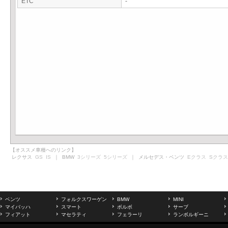
ETC
-
【オススメ車種へのリンク】
レクサス
GS
IS
｜ BMW
3シリーズ
5シリーズ
｜ メルセデス・ベンツ
Eクラス
Sクラス
ベンツ
フォルクスワーゲン
BMW
MINI
マイバッハ
スマート
ボルボ
サーブ
フィアット
マセラティ
フェラーリ
ランボルギーニ