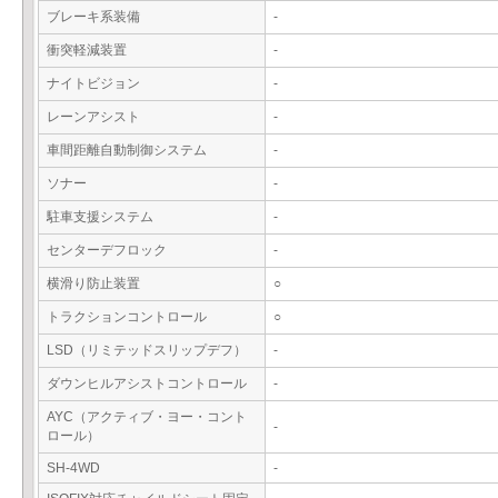
ブレーキ系装備
-
衝突軽減装置
-
ナイトビジョン
-
レーンアシスト
-
車間距離自動制御システム
-
ソナー
-
駐車支援システム
-
センターデフロック
-
横滑り防止装置
○
トラクションコントロール
○
LSD（リミテッドスリップデフ）
-
ダウンヒルアシストコントロール
-
AYC（アクティブ・ヨー・コント
-
ロール）
SH-4WD
-