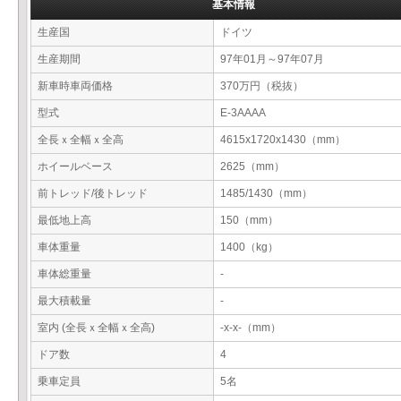
基本情報
生産国
ドイツ
生産期間
97年01月～97年07月
新車時車両価格
370万円（税抜）
型式
E-3AAAA
全長ｘ全幅ｘ全高
4615x1720x1430（mm）
ホイールベース
2625（mm）
前トレッド/後トレッド
1485/1430（mm）
最低地上高
150（mm）
車体重量
1400（kg）
車体総重量
-
最大積載量
-
室内 (全長ｘ全幅ｘ全高)
-x-x-（mm）
ドア数
4
乗車定員
5名