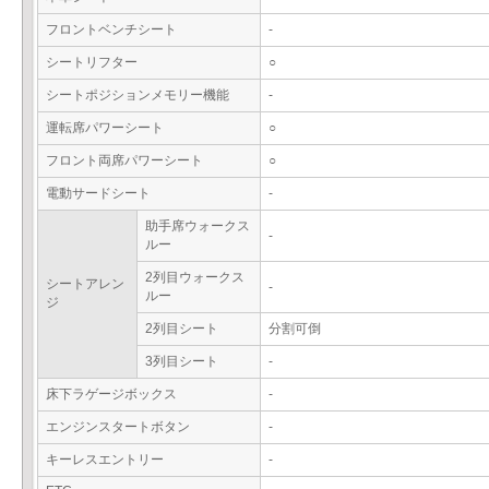
フロントベンチシート
-
シートリフター
○
シートポジションメモリー機能
-
運転席パワーシート
○
フロント両席パワーシート
○
電動サードシート
-
助手席ウォークス
-
ルー
2列目ウォークス
シートアレン
-
ルー
ジ
2列目シート
分割可倒
3列目シート
-
床下ラゲージボックス
-
エンジンスタートボタン
-
キーレスエントリー
-