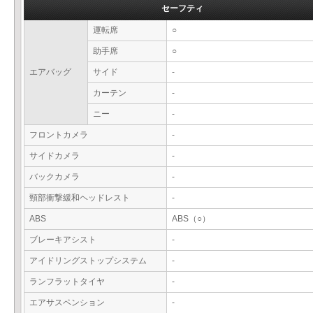
セーフティ
運転席
○
助手席
○
エアバッグ
サイド
-
カーテン
-
ニー
-
フロントカメラ
-
サイドカメラ
-
バックカメラ
-
頸部衝撃緩和ヘッドレスト
-
ABS
ABS（○）
ブレーキアシスト
-
アイドリングストップシステム
-
ランフラットタイヤ
-
エアサスペンション
-