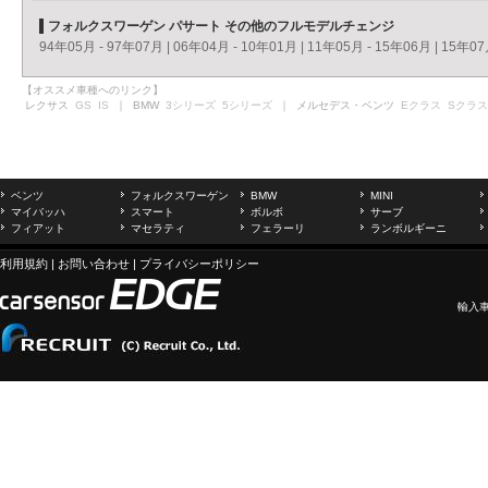
フォルクスワーゲン パサート その他のフルモデルチェンジ
94年05月 - 97年07月
|
06年04月 - 10年01月
|
11年05月 - 15年06月
|
15年07
【オススメ車種へのリンク】
レクサス
GS
IS
｜ BMW
3シリーズ
5シリーズ
｜ メルセデス・ベンツ
Eクラス
Sクラス
ベンツ
フォルクスワーゲン
BMW
MINI
マイバッハ
スマート
ボルボ
サーブ
フィアット
マセラティ
フェラーリ
ランボルギーニ
利用規約
|
お問い合わせ
|
プライバシーポリシー
輸入