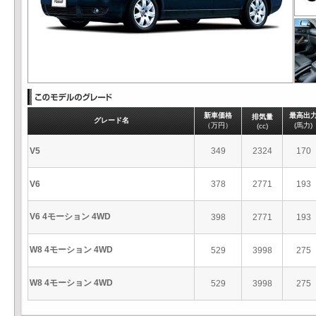
新車価格
最高出
排気量
グレード名
（万円）
(馬力)
(cc)
V5
349
2324
170
V6
378
2771
193
V6 4モーション 4WD
398
2771
193
W8 4モーション 4WD
529
3998
275
W8 4モーション 4WD
529
3998
275