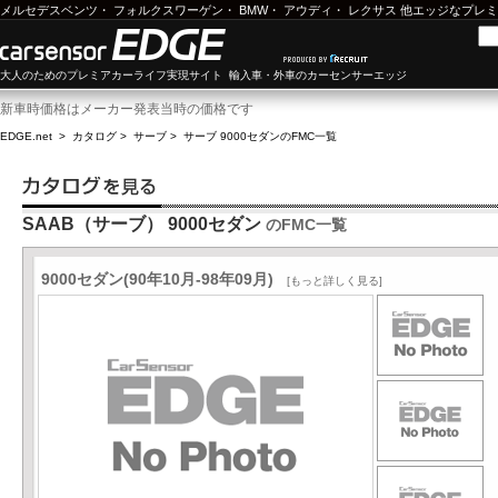
メルセデスベンツ
・
フォルクスワーゲン
・
BMW
・
アウディ
・
レクサス
他エッジなプレミ
大人のためのプレミアカーライフ実現サイト 輸入車・外車のカーセンサーエッジ
新車時価格はメーカー発表当時の価格です
EDGE.net
>
カタログ
>
サーブ
>
サーブ 9000セダン
のFMC一覧
SAAB（サーブ） 9000セダン
のFMC一覧
9000セダン(90年10月-98年09月)
[もっと詳しく見る]