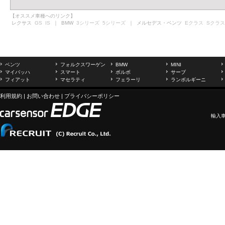
【オススメ車種へのリンク】
レクサス
GS
IS
｜ BMW
3シリーズ
5シリーズ
｜ メルセデス・ベンツ
Eクラス
Sクラス
ベンツ
フォルクスワーゲン
BMW
MINI
マイバッハ
スマート
ボルボ
サーブ
フィアット
マセラティ
フェラーリ
ランボルギーニ
利用規約
|
お問い合わせ
|
プライバシーポリシー
輸入