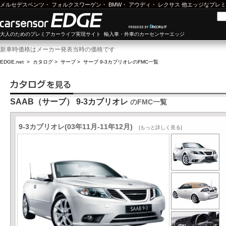
メルセデスベンツ
・
フォルクスワーゲン
・
BMW
・
アウディ
・
レクサス
他エッジなプレミ
大人のためのプレミアカーライフ実現サイト 輸入車・外車のカーセンサーエッジ
新車時価格はメーカー発表当時の価格です
EDGE.net
>
カタログ
>
サーブ
>
サーブ 9-3カブリオレ
のFMC一覧
SAAB（サーブ） 9-3カブリオレ
のFMC一覧
9-3カブリオレ(03年11月-11年12月)
[もっと詳しく見る]