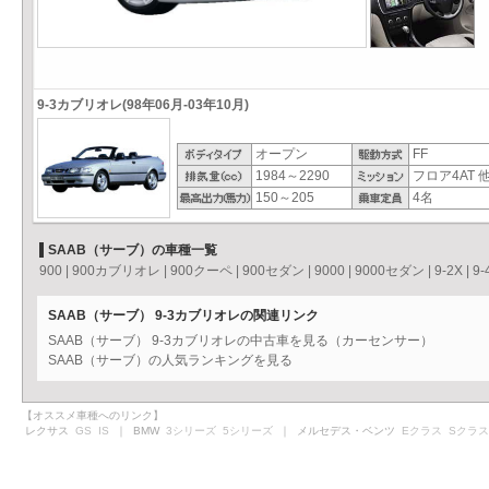
9-3カブリオレ(98年06月-03年10月)
オープン
FF
1984～2290
フロア4AT 
150～205
4名
SAAB（サーブ）の車種一覧
900
|
900カブリオレ
|
900クーペ
|
900セダン
|
9000
|
9000セダン
|
9-2X
|
9-
SAAB（サーブ） 9-3カブリオレの関連リンク
SAAB（サーブ） 9-3カブリオレの中古車を見る（カーセンサー）
SAAB（サーブ）の人気ランキングを見る
【オススメ車種へのリンク】
レクサス
GS
IS
｜ BMW
3シリーズ
5シリーズ
｜ メルセデス・ベンツ
Eクラス
Sクラス