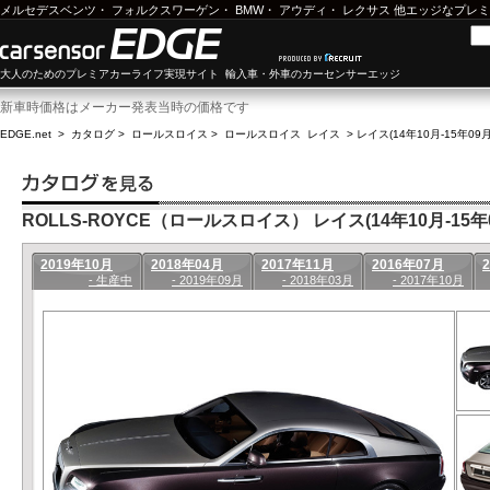
メルセデスベンツ
・
フォルクスワーゲン
・
BMW
・
アウディ
・
レクサス
他エッジなプレミ
大人のためのプレミアカーライフ実現サイト 輸入車・外車のカーセンサーエッジ
新車時価格はメーカー発表当時の価格です
EDGE.net
>
カタログ
>
ロールスロイス
>
ロールスロイス レイス
>
レイス(14年10月-15年09
ROLLS-ROYCE（ロールスロイス） レイス(14年10月-15年
2019年10月
2018年04月
2017年11月
2016年07月
- 生産中
- 2019年09月
- 2018年03月
- 2017年10月