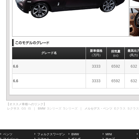
新車価格
最高出
排気量
グレード名
（万円）
(馬力)
(cc)
6.6
3333
6592
632
6.6
3333
6592
632
【オススメ車種へのリンク】
レクサス
GS
IS
｜ BMW
3シリーズ
5シリーズ
｜ メルセデス・ベンツ
Eクラス
Sクラス
ベンツ
フォルクスワーゲン
BMW
MINI
マイバッハ
スマート
ボルボ
サーブ