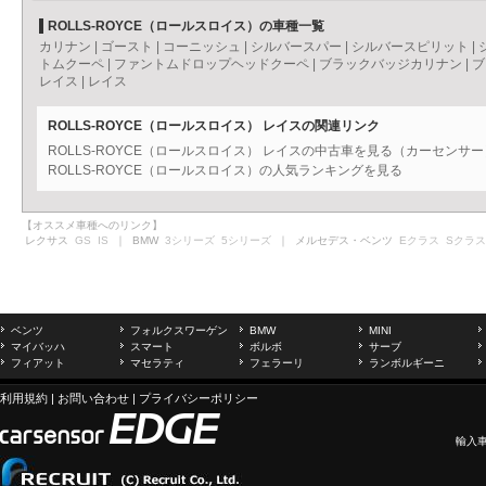
ROLLS-ROYCE（ロールスロイス）の車種一覧
カリナン
|
ゴースト
|
コーニッシュ
|
シルバースパー
|
シルバースピリット
|
トムクーペ
|
ファントムドロップヘッドクーペ
|
ブラックバッジカリナン
|
ブ
レイス
|
レイス
ROLLS-ROYCE（ロールスロイス） レイスの関連リンク
ROLLS-ROYCE（ロールスロイス） レイスの中古車を見る（カーセンサー
ROLLS-ROYCE（ロールスロイス）の人気ランキングを見る
【オススメ車種へのリンク】
レクサス
GS
IS
｜ BMW
3シリーズ
5シリーズ
｜ メルセデス・ベンツ
Eクラス
Sクラス
ベンツ
フォルクスワーゲン
BMW
MINI
マイバッハ
スマート
ボルボ
サーブ
フィアット
マセラティ
フェラーリ
ランボルギーニ
利用規約
|
お問い合わせ
|
プライバシーポリシー
輸入