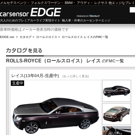
メルセデスベンツ
・
フォルクスワーゲン
・
BMW
・
アウディ
・
レクサス
他エッジなプレミ
大人のためのプレミアカーライフ実現サイト 輸入車・外車のカーセンサーエッジ
新車時価格はメーカー発表当時の価格です
EDGE.net
>
カタログ
>
ロールスロイス
>
ロールスロイス レイス
のFMC一覧
ROLLS-ROYCE（ロールスロイス） レイス
のFMC一覧
レイス(13年04月-生産中)
[もっと詳しく見る]