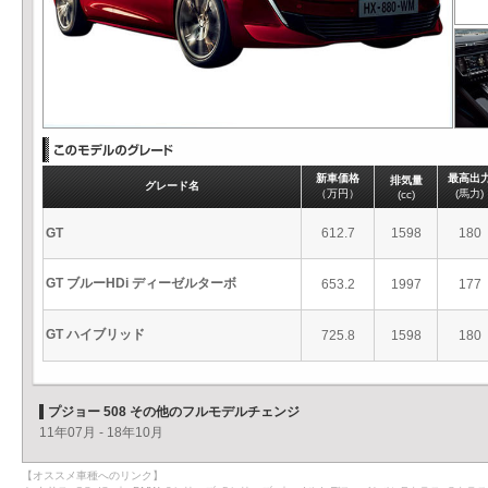
新車価格
最高出
排気量
グレード名
（万円）
(馬力)
(cc)
GT
612.7
1598
180
GT ブルーHDi ディーゼルターボ
653.2
1997
177
GT ハイブリッド
725.8
1598
180
プジョー 508 その他のフルモデルチェンジ
11年07月 - 18年10月
【オススメ車種へのリンク】