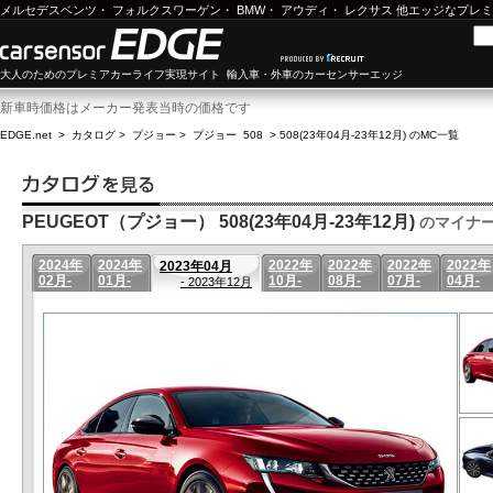
メルセデスベンツ
・
フォルクスワーゲン
・
BMW
・
アウディ
・
レクサス
他エッジなプレミ
大人のためのプレミアカーライフ実現サイト 輸入車・外車のカーセンサーエッジ
新車時価格はメーカー発表当時の価格です
EDGE.net
>
カタログ
>
プジョー
>
プジョー 508
>
508(23年04月-23年12月) のMC一覧
PEUGEOT（プジョー） 508(23年04月-23年12月)
のマイナ
2024年
2024年
2022年
2022年
2022年
2022年
2023年04月
02月-
01月-
10月-
08月-
07月-
04月-
- 2023年12月