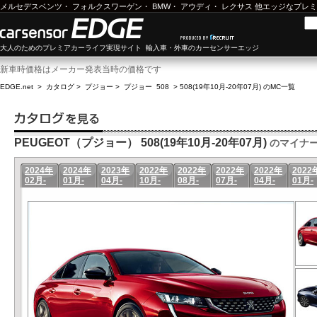
メルセデスベンツ
・
フォルクスワーゲン
・
BMW
・
アウディ
・
レクサス
他エッジなプレミ
大人のためのプレミアカーライフ実現サイト 輸入車・外車のカーセンサーエッジ
新車時価格はメーカー発表当時の価格です
EDGE.net
>
カタログ
>
プジョー
>
プジョー 508
>
508(19年10月-20年07月) のMC一覧
PEUGEOT（プジョー） 508(19年10月-20年07月)
のマイナ
2024年
2024年
2023年
2022年
2022年
2022年
2022年
2022
02月-
01月-
04月-
10月-
08月-
07月-
04月-
01月-