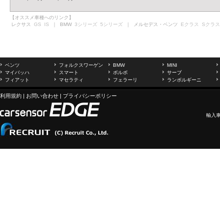
【オススメ車種へのリンク】
レクサス
GS
IS
｜ BMW
3シリーズ
5シリーズ
｜ メルセデス・ベンツ
Eクラス
Sクラス
ベンツ
フォルクスワーゲン
BMW
MINI
マイバッハ
スマート
ボルボ
サーブ
フィアット
マセラティ
フェラーリ
ランボルギーニ
利用規約
|
お問い合わせ
|
プライバシーポリシー
輸入