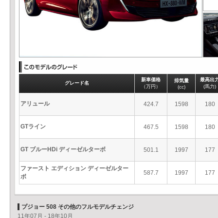
新車価格
最高出
排気量
グレード名
（万円）
(馬力)
(cc)
アリュール
424.7
1598
180
GTライン
467.5
1598
180
GT ブルーHDi ディーゼルターボ
501.1
1997
177
ファースト エディション ディーゼルター
587.7
1997
177
ボ
プジョー 508 その他のフルモデルチェンジ
11年07月 - 18年10月