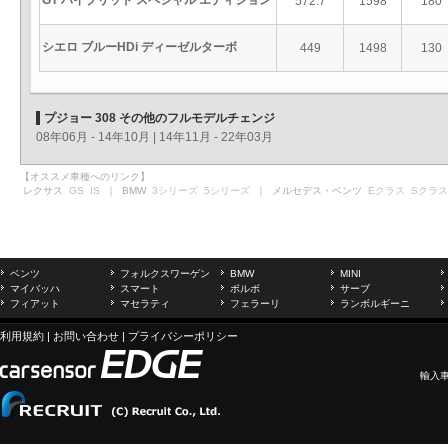
GT ハイブリッド スペシャル エディション
572.7
1598
180
シエロ ブルーHDi ディーゼルターボ
449
1498
130
プジョー 308 その他のフルモデルチェンジ
08年06月 - 14年10月
|
14年11月 - 22年03月
【オススメ車種へのリンク】
レクサス
GS
IS
｜ BMW
3シリーズ
5シリーズ
｜ メルセデス・ベンツ
Eクラス
Sクラス
ベンツ
フォルクスワーゲン
BMW
MINI
マイバッハ
スマート
ボルボ
サーブ
フィアット
マセラティ
フェラーリ
ランボルギーニ
利用規約
|
お問い合わせ
|
プライバシーポリシー
輸入