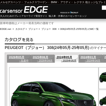
メルセデスベンツ
・
フォルクスワーゲン
・
BMW
・
アウディ
・
レクサス
他エッジなプレミ
大人のためのプレミアカーライフ実現サイト 輸入車・外車のカーセンサーエッジ
新車時価格はメーカー発表当時の価格です
EDGE.net
>
カタログ
>
プジョー
>
プジョー 308
>
308(24年05月-25年05月) のMC一覧
PEUGEOT（プジョー） 308(24年05月-25年05月)
のマイナ
2026年05月
2025年06月
2024年05月
2024年01月
- 生産中
- 2026年04月
- 2025年05月
- 2024年04月