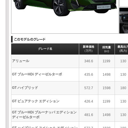
新車価格
最高出
排気量
グレード名
（万円）
(馬力)
(cc)
アリュール
346.6
1199
130
GT ブルーHDi ディーゼルターボ
435.6
1498
130
GT ハイブリッド
572.7
1598
180
GT ピュアテック エディション
426.4
1199
130
GT ブルーHDi ブルーナッパ エディション
481.6
1498
130
ディーゼルターボ