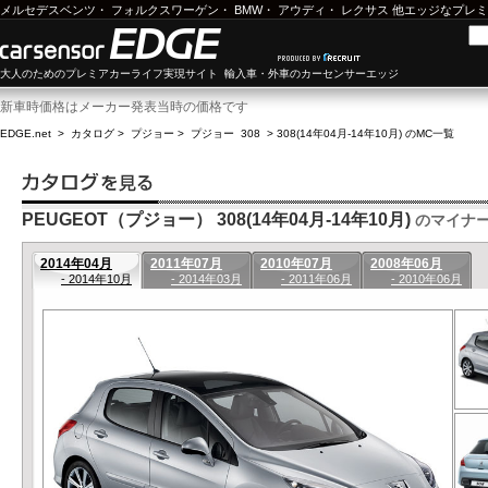
メルセデスベンツ
・
フォルクスワーゲン
・
BMW
・
アウディ
・
レクサス
他エッジなプレミ
大人のためのプレミアカーライフ実現サイト 輸入車・外車のカーセンサーエッジ
新車時価格はメーカー発表当時の価格です
EDGE.net
>
カタログ
>
プジョー
>
プジョー 308
>
308(14年04月-14年10月) のMC一覧
PEUGEOT（プジョー） 308(14年04月-14年10月)
のマイナ
2014年04月
2011年07月
2010年07月
2008年06月
- 2014年10月
- 2014年03月
- 2011年06月
- 2010年06月