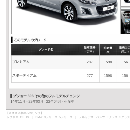
新車価格
最高出
排気量
グレード名
（万円）
(馬力)
(cc)
プレミアム
287
1598
156
スポーティアム
277
1598
156
プジョー 308 その他のフルモデルチェンジ
14年11月 - 22年03月
|
22年04月 - 生産中
【オススメ車種へのリンク】
レクサス
GS
IS
｜ BMW
3シリーズ
5シリーズ
｜ メルセデス・ベンツ
Eクラス
Sクラス