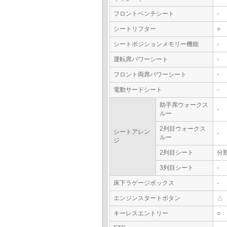
フロントベンチシート
-
シートリフター
○
シートポジションメモリー機能
-
運転席パワーシート
-
フロント両席パワーシート
-
電動サードシート
-
助手席ウォークス
-
ルー
2列目ウォークス
シートアレン
-
ルー
ジ
2列目シート
分
3列目シート
-
床下ラゲージボックス
-
エンジンスタートボタン
△
キーレスエントリー
○