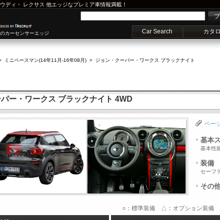
ウディ
・
レクサス
他エッジなプレミア車情報満載！
プ
Car Search
カタ
車のカーセンサーエッジ
>
ミニペースマン(14年11月-16年08月)
>
ジョン・クーパー・ワークス ブラックナイト
パー・ワークス ブラックナイト 4WD
ペー
基本
基本性
装備
セーフ
その
○：標準装備 △：オプション装備 