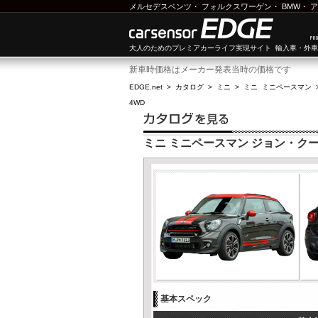
メルセデスベンツ
・
フォルクスワーゲン
・
BMW
・
ア
大人のためのプレミアカーライフ実現サイト 輸入車・外
新車時価格はメーカー発表当時の価格です
EDGE.net
>
カタログ
>
ミニ
>
ミニ ミニペースマン
4WD
ミニ ミニペースマン ジョン・クー
基本スペック