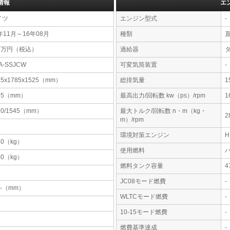
情報
エ
イツ
エンジン型式
-
年11月～16年08月
種類
43万円（税込）
過給器
A-SSJCW
可変気筒装置
-
35x1785x1525（mm）
総排気量
1
95（mm）
最高出力/回転数 kw（ps）/rpm
1
20/1545（mm）
最大トルク/回転数 n・m（kg・
2
m）/rpm
環境対策エンジン
80（kg）
使用燃料
00（kg）
燃料タンク容量
JC08モード燃費
-
-x-（mm）
WLTCモード燃費
-
10-15モード燃費
-
燃費基準達成
-