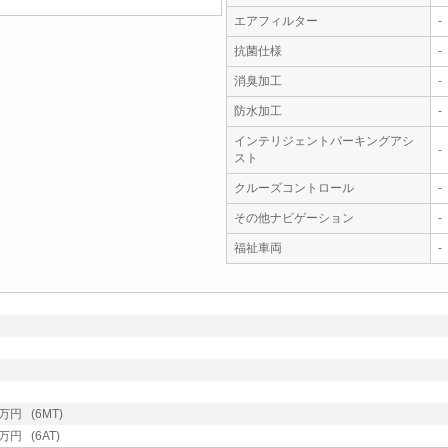
エアフィルター
-
抗菌仕様
-
消臭加工
-
防水加工
-
インテリジェントパーキングアシ
-
スト
クルーズコントロール
-
その他ナビゲーション
-
福祉車両
-
円 (6MT)
円 (6AT)