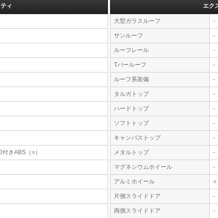
フティ
エク
大型ガラスルーフ
-
サンルーフ
-
ルーフレール
-
Tバールーフ
-
ルーフ系装備
-
タルガトップ
-
ハードトップ
-
ソフトトップ
-
キャンバストップ
-
D付きABS（○）
メタルトップ
-
マグネシウムホイール
-
アルミホイール
○
片側スライドドア
-
両側スライドドア
-