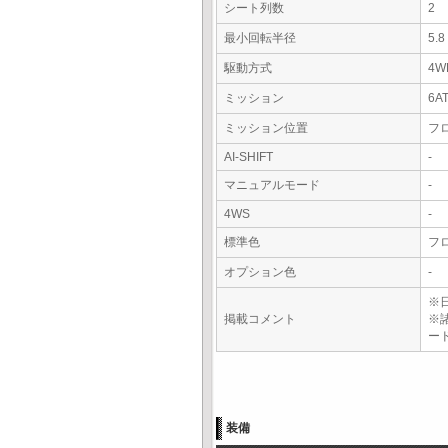
シート列数
2
最小回転半径
5.
駆動方式
4W
ミッション
6A
ミッション位置
フ
AI-SHIFT
-
マニュアルモード
-
4WS
-
標準色
フ
オプション色
-
※
掲載コメント
※
ー
装備