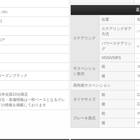
足
8（m）
位置
D
ステアリングギア
T
方式
ステアリング
ロア
パワーステアリン
○
グ
VGS/VGRS
-
前
サスペンショ
ン形式
ローズンブラック
後
高性能サスペンション
-
日本全国10台限定
前
2
タイヤサイズ
諸元・装備情報は一部ベースとなるグレ
後
2
ドの情報を掲載しております
前
ブレーキ形式
後