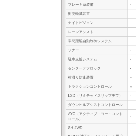
ブレーキ系装備
-
衝突軽減装置
-
ナイトビジョン
-
レーンアシスト
-
車間距離自動制御システム
-
ソナー
-
駐車支援システム
-
センターデフロック
-
横滑り防止装置
○
トラクションコントロール
○
LSD（リミテッドスリップデフ）
-
ダウンヒルアシストコントロール
-
AYC（アクティブ・ヨー・コント
-
ロール）
SH-4WD
-