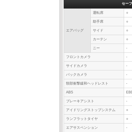
セー
運転席
○
助手席
○
エアバッグ
サイド
○
カーテン
○
ニー
-
フロントカメラ
-
サイドカメラ
-
バックカメラ
-
頸部衝撃緩和ヘッドレスト
-
ABS
EB
ブレーキアシスト
-
アイドリングストップシステム
○
ランフラットタイヤ
○
エアサスペンション
-