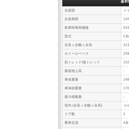
基本
生産国
ド
生産期間
14
新車時車両価格
5
型式
CB
全長ｘ全幅ｘ全高
41
ホイールベース
25
前トレッド/後トレッド
15
最低地上高
-
車体重量
14
車体総重量
17
最大積載量
-
室内 (全長ｘ全幅ｘ全高)
-x
ドア数
3
乗車定員
4名