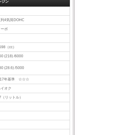
ンジン
直列4気筒DOHC
ターボ
598（cc）
60 (218) /6000
80 (28.6) /5000
H17年基準 ☆☆☆
ハイオク
47（リットル）