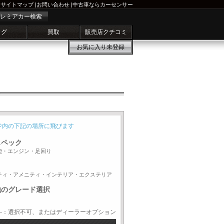
サイトマップ
|
お問い合わせ
|
中古車ならカーセンサー
レミアカー検索
ログ
買取
販売店クチコミ
お気に入り
未登録
ジ内の下記の場所に飛びます
スペック
能・エンジン・足回り
ティ・アメニティ・インテリア・エクステリア
他のグレード選択
-：選択不可、またはディーラーオプション