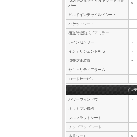
ISOFIX対応チャイルドシート固定
○
バー
ビルドインチャイルドシート
-
バケットシート
-
後退時連動式ドアミラー
-
レインセンサー
○
インテリジェントAFS
○
盗難防止装置
○
セキュリティアラーム
-
ロードサービス
-
イン
パワーウィンドウ
○
オットマン機構
-
フルフラットシート
-
チップアップシート
-
本革シート
○