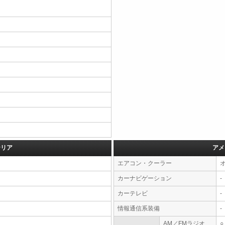
テリア
アメ
エアコン・クーラー
カーナビゲーション
-
カーテレビ
-
情報通信系装備
-
AM／FMラジオ
○