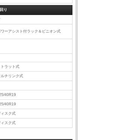
回り
右
パワーアシスト付ラック＆ピニオン式
ストラット式
マルチリンク式
25/40R19
25/40R19
ディスク式
ディスク式