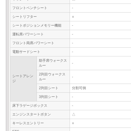
フロントベンチシート
-
シートリフター
○
シートポジションメモリー機能
-
運転席パワーシート
-
フロント両席パワーシート
-
電動サードシート
-
助手席ウォークス
-
ルー
2列目ウォークス
シートアレン
-
ルー
ジ
2列目シート
分割可倒
3列目シート
-
床下ラゲージボックス
-
エンジンスタートボタン
△
キーレスエントリー
○