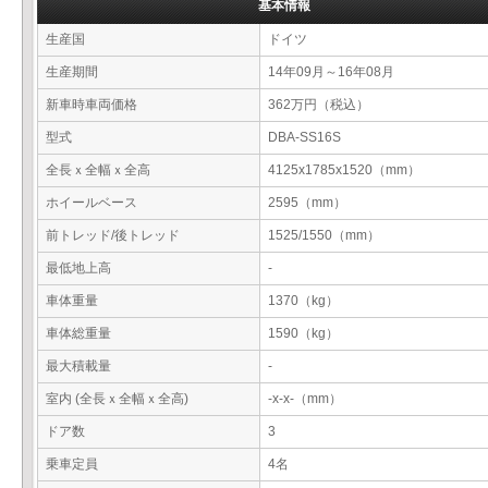
基本情報
生産国
ドイツ
生産期間
14年09月～16年08月
新車時車両価格
362万円（税込）
型式
DBA-SS16S
全長ｘ全幅ｘ全高
4125x1785x1520（mm）
ホイールベース
2595（mm）
前トレッド/後トレッド
1525/1550（mm）
最低地上高
-
車体重量
1370（kg）
車体総重量
1590（kg）
最大積載量
-
室内 (全長ｘ全幅ｘ全高)
-x-x-（mm）
ドア数
3
乗車定員
4名