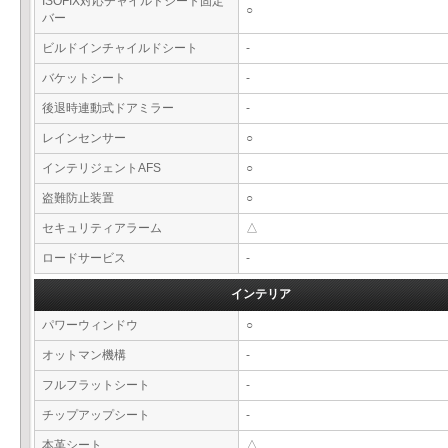
ISOFIX対応チャイルドシート固定
○
バー
ビルドインチャイルドシート
-
バケットシート
-
後退時連動式ドアミラー
-
レインセンサー
○
インテリジェントAFS
○
盗難防止装置
○
セキュリティアラーム
△
ロードサービス
-
インテリア
パワーウィンドウ
○
オットマン機構
-
フルフラットシート
-
チップアップシート
-
本革シート
△