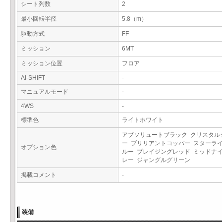
シート列数
2
最小回転半径
5.8（m）
駆動方式
FF
ミッション
6MT
ミッション位置
フロア
AI-SHIFT
-
マニュアルモード
-
4WS
-
標準色
ライトホワイト
アブソリュートブラック クリスタル
ー ブリリアントコッパー スターラ
オプション色
ルー ブレイジングレッド ミッドナ
レー ジャングルグリーン
掲載コメント
-
装備