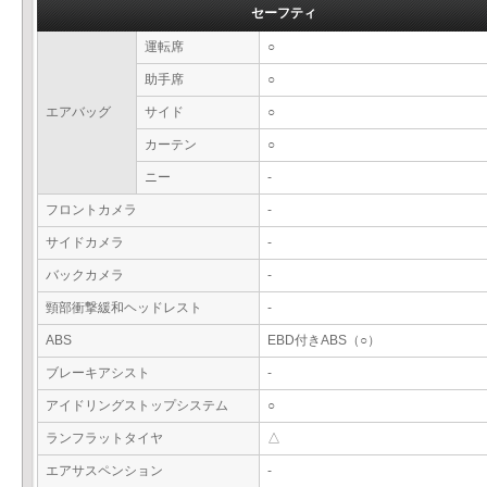
セーフティ
運転席
○
助手席
○
エアバッグ
サイド
○
カーテン
○
ニー
-
フロントカメラ
-
サイドカメラ
-
バックカメラ
-
頸部衝撃緩和ヘッドレスト
-
ABS
EBD付きABS（○）
ブレーキアシスト
-
アイドリングストップシステム
○
ランフラットタイヤ
△
エアサスペンション
-