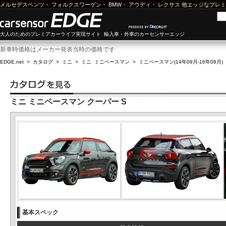
メルセデスベンツ
・
フォルクスワーゲン
・
BMW
・
アウディ
・
レクサス
他エッジなプレミ
大人のためのプレミアカーライフ実現サイト 輸入車・外車のカーセンサーエッジ
新車時価格はメーカー発表当時の価格です
EDGE.net
>
カタログ
>
ミニ
>
ミニ ミニペースマン
>
ミニペースマン(14年09月-16年08月)
ミニ ミニペースマン クーパー S
基本スペック