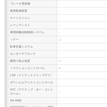
ブレーキ系装備
-
衝突軽減装置
-
ナイトビジョン
-
レーンアシスト
-
車間距離自動制御システム
-
ソナー
△
駐車支援システム
-
センターデフロック
-
横滑り防止装置
○
トラクションコントロール
○
LSD（リミテッドスリップデフ）
-
ダウンヒルアシストコントロール
-
AYC（アクティブ・ヨー・コント
-
ロール）
SH-4WD
-