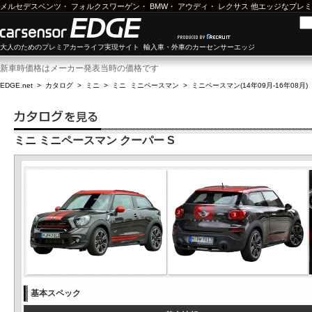
メルセデスベンツ
・
フォルクスワーゲン
・
BMW
・
アウディ
・
レクサス
他エッジなプレミ
大人のためのプレミアカーライフ実現サイト 輸入車・外車のカーセンサーエッジ
新車時価格はメーカー発表当時の価格です
EDGE.net
>
カタログ
>
ミニ
>
ミニ ミニペースマン
>
ミニペースマン(14年09月-16年08月)
ミニ ミニペースマン クーパー S
基本スペック