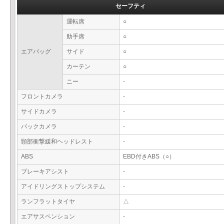
セーフティ
運転席
○
助手席
○
エアバッグ
サイド
○
カーテン
○
ニー
-
フロントカメラ
-
サイドカメラ
-
バックカメラ
-
頸部衝撃緩和ヘッドレスト
-
ABS
EBD付きABS（○）
ブレーキアシスト
-
アイドリングストップシステム
-
ランフラットタイヤ
△
エアサスペンション
-