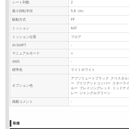
シート列数
2
最小回転半径
5.8（m）
駆動方式
FF
ミッション
6AT
ミッション位置
フロア
AI-SHIFT
-
マニュアルモード
○
4WS
-
標準色
ライトホワイト
アブソリュートブラック クリスタル
ー ブリリアントコッパー スターラ
オプション色
ルー ブレイジングレッド ミッドナ
レー ジャングルグリーン
掲載コメント
-
装備