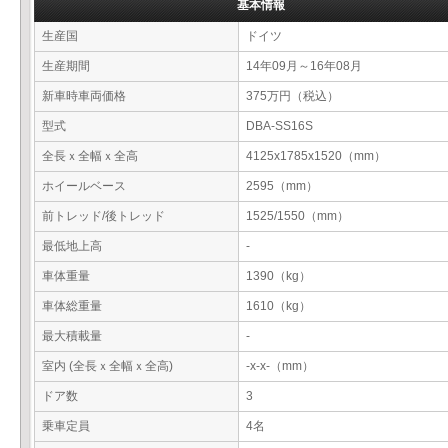
基本情報
生産国
ドイツ
生産期間
14年09月～16年08月
新車時車両価格
375万円（税込）
型式
DBA-SS16S
全長ｘ全幅ｘ全高
4125x1785x1520（mm）
ホイールベース
2595（mm）
前トレッド/後トレッド
1525/1550（mm）
最低地上高
-
車体重量
1390（kg）
車体総重量
1610（kg）
最大積載量
-
室内 (全長ｘ全幅ｘ全高)
-x-x-（mm）
ドア数
3
乗車定員
4名