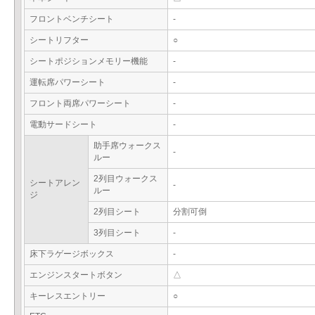
フロントベンチシート
-
シートリフター
○
シートポジションメモリー機能
-
運転席パワーシート
-
フロント両席パワーシート
-
電動サードシート
-
助手席ウォークス
-
ルー
2列目ウォークス
シートアレン
-
ルー
ジ
2列目シート
分割可倒
3列目シート
-
床下ラゲージボックス
-
エンジンスタートボタン
△
キーレスエントリー
○