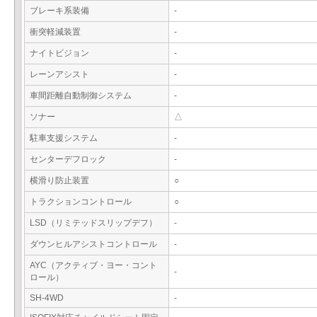
ブレーキ系装備
-
衝突軽減装置
-
ナイトビジョン
-
レーンアシスト
-
車間距離自動制御システム
-
ソナー
△
駐車支援システム
-
センターデフロック
-
横滑り防止装置
○
トラクションコントロール
○
LSD（リミテッドスリップデフ）
-
ダウンヒルアシストコントロール
-
AYC（アクティブ・ヨー・コント
-
ロール）
SH-4WD
-