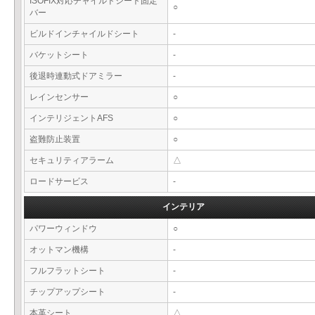
ISOFIX対応チャイルドシート固定
○
バー
ビルドインチャイルドシート
-
バケットシート
-
後退時連動式ドアミラー
-
レインセンサー
○
インテリジェントAFS
○
盗難防止装置
○
セキュリティアラーム
△
ロードサービス
-
インテリア
パワーウィンドウ
○
オットマン機構
-
フルフラットシート
-
チップアップシート
-
本革シート
△