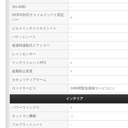
SH-4WD
-
ISOFIX対応チャイルドシート固定
○
バー
ビルドインチャイルドシート
-
バケットシート
-
後退時連動式ドアミラー
-
レインセンサー
-
インテリジェントAFS
○
盗難防止装置
○
セキュリティアラーム
-
ロードサービス
24時間緊急通報サービス(△)
インテリア
パワーウィンドウ
○
オットマン機構
△
フルフラットシート
-