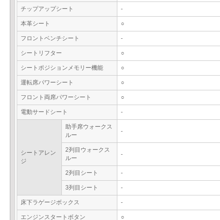
チップアップシート
-
本革シート
○
フロントベンチシート
-
シートリフター
○
シートポジションメモリー機能
○
運転席パワーシート
○
フロント両席パワーシート
○
電動サードシート
-
助手席ウォークス
-
ルー
2列目ウォークス
シートアレン
-
ルー
ジ
2列目シート
-
3列目シート
-
床下ラゲージボックス
-
エンジンスタートボタン
○