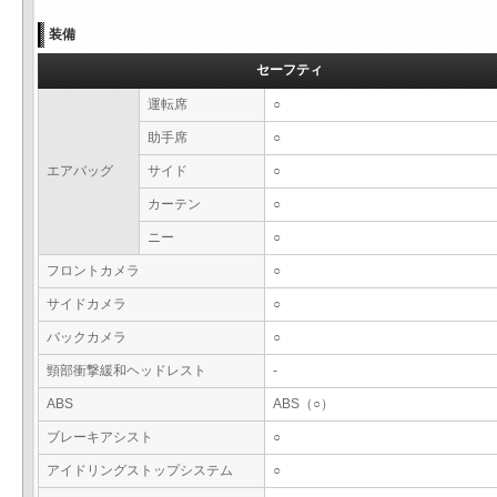
装備
セーフティ
運転席
○
助手席
○
エアバッグ
サイド
○
カーテン
○
ニー
○
フロントカメラ
○
サイドカメラ
○
バックカメラ
○
頸部衝撃緩和ヘッドレスト
-
ABS
ABS（○）
ブレーキアシスト
○
アイドリングストップシステム
○