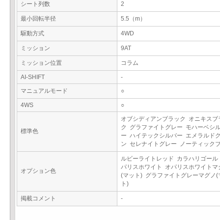
シート列数
2
最小回転半径
5.5（m）
駆動方式
4WD
ミッション
9AT
ミッション位置
コラム
AI-SHIFT
-
マニュアルモード
○
4WS
○
オブシディアンブラック オニキスブ
ク グラファイトグレー モハーベシ
標準色
ー ハイテックシルバー エメラルド
ン セレナイトグレー ノーティック
ルビーライトレッド カラハリゴール
パリスホワイト オパリスホワイトマ
オプション色
(マット) グラファイトグレーマグノ(
ト)
掲載コメント
-