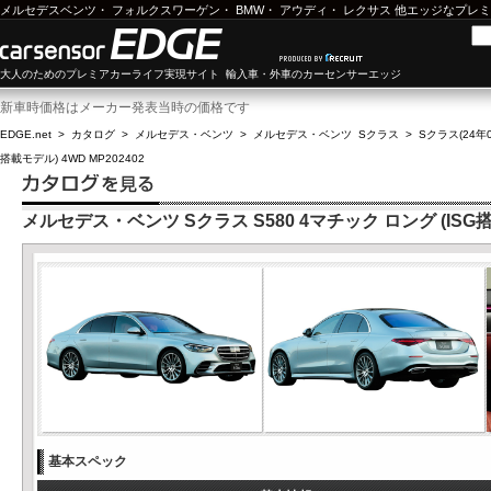
メルセデスベンツ
・
フォルクスワーゲン
・
BMW
・
アウディ
・
レクサス
他エッジなプレミ
大人のためのプレミアカーライフ実現サイト 輸入車・外車のカーセンサーエッジ
新車時価格はメーカー発表当時の価格です
EDGE.net
>
カタログ
>
メルセデス・ベンツ
>
メルセデス・ベンツ Sクラス
>
Sクラス(24年0
搭載モデル) 4WD MP202402
メルセデス・ベンツ Sクラス S580 4マチック ロング (ISG搭載
基本スペック