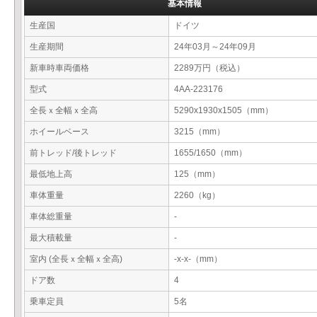
基本情報
生産国
ドイツ
生産期間
24年03月～24年09月
新車時車両価格
2289万円（税込）
型式
4AA-223176
全長ｘ全幅ｘ全高
5290x1930x1505（mm）
ホイールベース
3215（mm）
前トレッド/後トレッド
1655/1650（mm）
最低地上高
125（mm）
車体重量
2260（kg）
車体総重量
-
最大積載量
-
室内 (全長ｘ全幅ｘ全高)
-x-x-（mm）
ドア数
4
乗車定員
5名