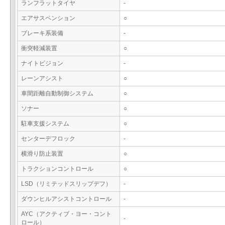
ランフラットタイヤ
-
エアサスペンション
○
ブレーキ系装備
-
衝突軽減装置
○
ナイトビジョン
-
レーンアシスト
○
車間距離自動制御システム
○
ソナー
○
駐車支援システム
○
センターデフロック
-
横滑り防止装置
○
トラクションコントロール
○
LSD（リミテッドスリップデフ）
-
ダウンヒルアシストコントロール
-
AYC（アクティブ・ヨー・コント
-
ロール）