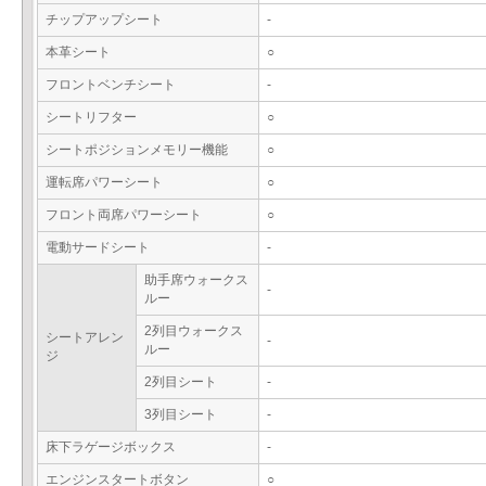
チップアップシート
-
本革シート
○
フロントベンチシート
-
シートリフター
○
シートポジションメモリー機能
○
運転席パワーシート
○
フロント両席パワーシート
○
電動サードシート
-
助手席ウォークス
-
ルー
2列目ウォークス
シートアレン
-
ルー
ジ
2列目シート
-
3列目シート
-
床下ラゲージボックス
-
エンジンスタートボタン
○