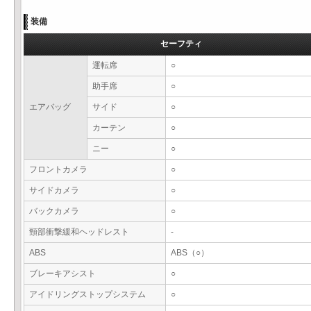
装備
セーフティ
運転席
○
助手席
○
エアバッグ
サイド
○
カーテン
○
ニー
○
フロントカメラ
○
サイドカメラ
○
バックカメラ
○
頸部衝撃緩和ヘッドレスト
-
ABS
ABS（○）
ブレーキアシスト
○
アイドリングストップシステム
○