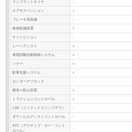
ランフラットタイヤ
-
エアサスペンション
○
ブレーキ系装備
-
衝突軽減装置
○
ナイトビジョン
-
レーンアシスト
○
車間距離自動制御システム
○
ソナー
○
駐車支援システム
○
センターデフロック
-
横滑り防止装置
○
トラクションコントロール
○
LSD（リミテッドスリップデフ）
-
ダウンヒルアシストコントロール
-
AYC（アクティブ・ヨー・コント
-
ロール）