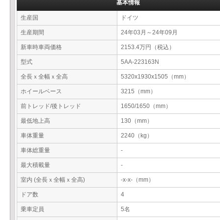
基本情報
生産国
ドイツ
生産期間
24年03月～24年09月
新車時車両価格
2153.4万円（税込）
型式
5AA-223163N
全長ｘ全幅ｘ全高
5320x1930x1505（mm）
ホイールベース
3215（mm）
前トレッド/後トレッド
1650/1650（mm）
最低地上高
130（mm）
車体重量
2240（kg）
車体総重量
-
最大積載量
-
室内 (全長ｘ全幅ｘ全高)
-x-x-（mm）
ドア数
4
乗車定員
5名