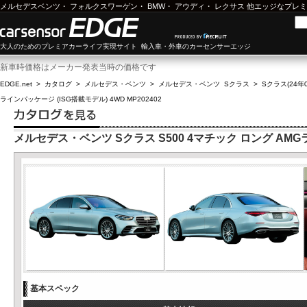
メルセデスベンツ
・
フォルクスワーゲン
・
BMW
・
アウディ
・
レクサス
他エッジなプレミ
大人のためのプレミアカーライフ実現サイト 輸入車・外車のカーセンサーエッジ
新車時価格はメーカー発表当時の価格です
EDGE.net
>
カタログ
>
メルセデス・ベンツ
>
メルセデス・ベンツ Sクラス
>
Sクラス(24年0
ラインパッケージ (ISG搭載モデル) 4WD MP202402
メルセデス・ベンツ Sクラス S500 4マチック ロング AMGライ
基本スペック