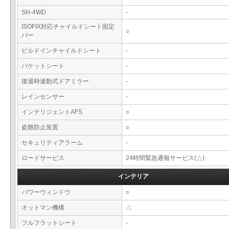
SH-4WD
-
ISOFIX対応チャイルドシート固定
○
バー
ビルドインチャイルドシート
-
バケットシート
-
後退時連動式ドアミラー
-
レインセンサー
-
インテリジェントAFS
○
盗難防止装置
○
セキュリティアラーム
-
ロードサービス
24時間緊急通報サービス(△)
インテリア
パワーウィンドウ
○
オットマン機構
△
フルフラットシート
-