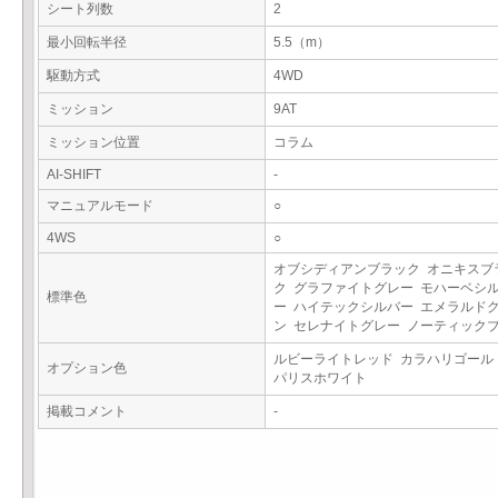
シート列数
2
最小回転半径
5.5（m）
駆動方式
4WD
ミッション
9AT
ミッション位置
コラム
AI-SHIFT
-
マニュアルモード
○
4WS
○
オブシディアンブラック オニキスブ
ク グラファイトグレー モハーベシ
標準色
ー ハイテックシルバー エメラルド
ン セレナイトグレー ノーティック
ルビーライトレッド カラハリゴール
オプション色
パリスホワイト
掲載コメント
-