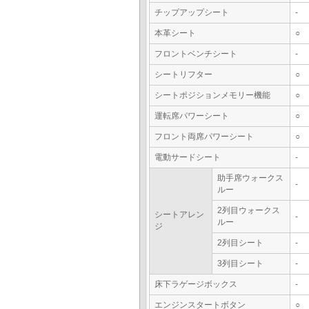
チップアップシート
-
本革シート
○
フロントベンチシート
-
シートリフター
○
シートポジションメモリー機能
○
運転席パワーシート
○
フロント両席パワーシート
○
電動サードシート
-
助手席ウォークス
-
ルー
2列目ウォークス
シートアレン
-
ルー
ジ
2列目シート
-
3列目シート
-
床下ラゲージボックス
-
エンジンスタートボタン
○