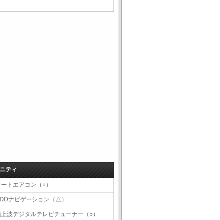
ニティ
オートエアコン（○）
HDDナビゲーション（△）
地上波デジタルテレビチューナー（○）