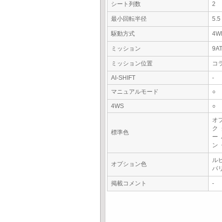
シート列数
2
最小回転半径
5.
駆動方式
4W
ミッション
9A
ミッション位置
コ
AI-SHIFT
-
マニュアルモード
○
4WS
○
オ
ク
標準色
ー
ン
ル
オプション色
パ
掲載コメント
-