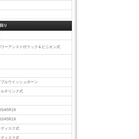
回り
右
パワーアシスト付ラック＆ピニオン式
ダブルウイッシュボーン
マルチリンク式
55/45R19
55/45R19
Ｖディスク式
Ｖディスク式