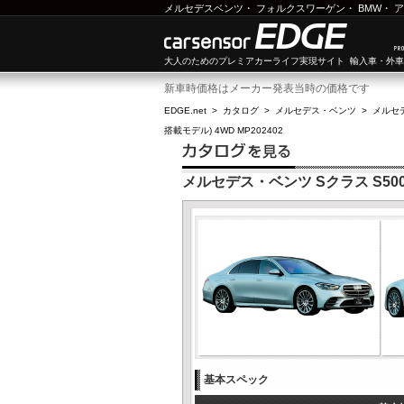
メルセデスベンツ
・
フォルクスワーゲン
・
BMW
・
ア
大人のためのプレミアカーライフ実現サイト 輸入車・外
新車時価格はメーカー発表当時の価格です
EDGE.net
>
カタログ
>
メルセデス・ベンツ
>
メルセ
搭載モデル) 4WD MP202402
メルセデス・ベンツ Sクラス S500 
基本スペック