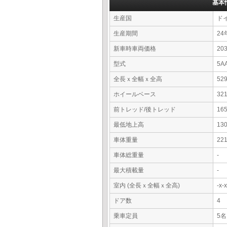
基本
生産国
ド
生産期間
24
新車時車両価格
20
型式
5A
全長ｘ全幅ｘ全高
52
ホイールベース
32
前トレッド/後トレッド
16
最低地上高
13
車体重量
22
車体総重量
-
最大積載量
-
室内 (全長ｘ全幅ｘ全高)
-x
ドア数
4
乗車定員
5名