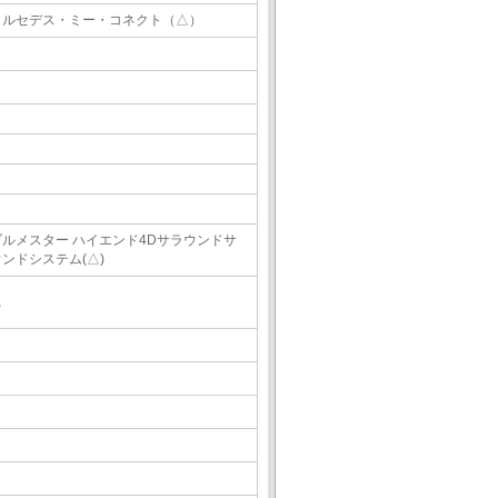
メルセデス・ミー・コネクト（△）
ブルメスター ハイエンド4Dサラウンドサ
ウンドシステム(△)
△