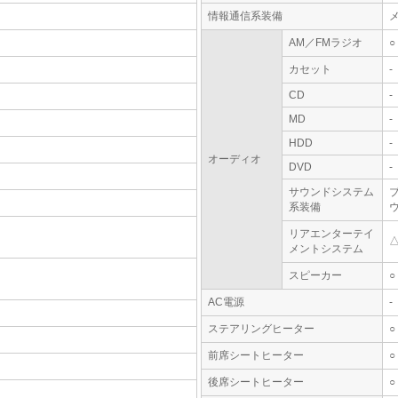
情報通信系装備
AM／FMラジオ
○
カセット
-
CD
-
MD
-
HDD
-
オーディオ
DVD
-
サウンドシステム
系装備
リアエンターテイ
メントシステム
スピーカー
○
AC電源
-
ステアリングヒーター
○
前席シートヒーター
○
後席シートヒーター
○