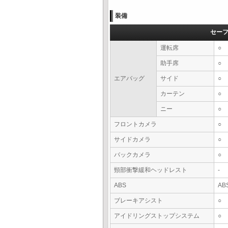
装備
セー
運転席
○
助手席
○
エアバッグ
サイド
○
カーテン
○
ニー
○
フロントカメラ
○
サイドカメラ
○
バックカメラ
○
頸部衝撃緩和ヘッドレスト
-
ABS
AB
ブレーキアシスト
○
アイドリングストップシステム
○