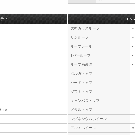
フティ
エク
大型ガラスルーフ
○
サンルーフ
○
ルーフレール
-
Tバールーフ
-
ルーフ系装備
-
タルガトップ
-
ハードトップ
-
ソフトトップ
-
キャンバストップ
-
S（○）
メタルトップ
-
マグネシウムホイール
-
アルミホイール
○