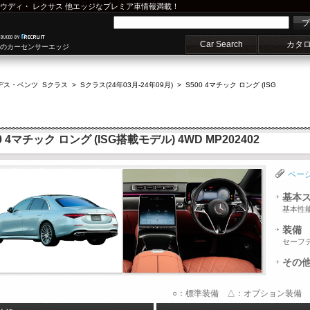
ウディ
・
レクサス
他エッジなプレミア車情報満載！
プ
Car Search
カタ
車のカーセンサーエッジ
デス・ベンツ Sクラス
>
Sクラス(24年03月-24年09月)
>
S500 4マチック ロング (ISG
4マチック ロング (ISG搭載モデル) 4WD MP202402
ペー
基本
基本性
装備
セーフ
その
○：標準装備 △：オプション装備 