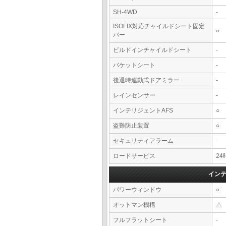
SH-4WD
-
ISOFIX対応チャイルドシート固定
○
バー
ビルドインチャイルドシート
-
バケットシート
-
後退時連動式ドアミラー
-
レインセンサー
-
インテリジェントAFS
○
盗難防止装置
○
セキュリティアラーム
-
ロードサービス
2
イン
パワーウィンドウ
○
オットマン機構
△
フルフラットシート
-