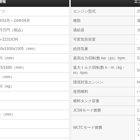
情報
エ
イツ
エンジン型式
2
年03月～24年09月
種類
35万円（税込）
過給器
A-223163N
可変気筒装置
-
90x1930x1505（mm）
総排気量
2
15（mm）
最高出力/回転数 kw（ps）/rpm
3
55/1685（mm）
最大トルク/回転数 n・m（kg・
5
m）/rpm
0（mm）
環境対策エンジン
10（kg）
使用燃料
燃料タンク容量
JC08モード燃費
1
-x-（mm）
1
└
WLTCモード燃費
└
└