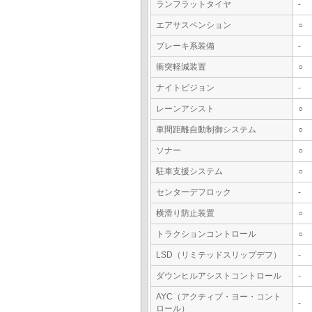
ランフラットタイヤ
-
エアサスペンション
○
ブレーキ系装備
-
衝突軽減装置
○
ナイトビジョン
-
レーンアシスト
○
車間距離自動制御システム
○
ソナー
○
駐車支援システム
○
センターデフロック
-
横滑り防止装置
○
トラクションコントロール
○
LSD（リミテッドスリップデフ）
-
ダウンヒルアシストコントロール
-
AYC（アクティブ・ヨー・コント
-
ロール）