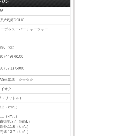
ンジン
56
直列6気筒DOHC
ターボ＆スーパーチャージャー
996（cc）
30 (449) /6100
60 (57.1) /5000
H30年基準 ☆☆☆☆
ハイオク
76（リットル）
3.2（km/L）
1.1（km/L）
市街地:7.4（km/L）
郊外:11.6（km/L）
高速:13.7（km/L）