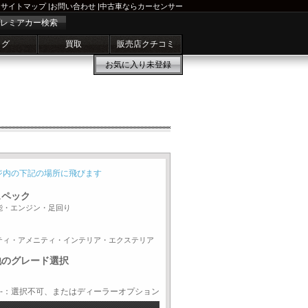
サイトマップ
|
お問い合わせ
|
中古車ならカーセンサー
レミアカー検索
ログ
買取
販売店クチコミ
お気に入り
未登録
ジ内の下記の場所に飛びます
スペック
能・エンジン・足回り
ティ・アメニティ・インテリア・エクステリア
他のグレード選択
-：選択不可、またはディーラーオプション