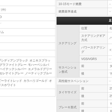
10-15モード燃費
-
5（m）
燃費基準達成
-
D
足
T
位置
ラム
ステアリングギア
方式
ステアリング
パワーステアリン
○
グ
VGS/VGRS
-
ブシディアンブラック オニキスブラッ
 グラファイトグレー モハーベシルバ
前
サスペンショ
 ハイテックシルバー エメラルドグリー
ン形式
 セレナイトグレー ノーティックブルー
後
ビーライトレッド カラハリゴールド オ
高性能サスペンション
-
リスホワイト
前
2
タイヤサイズ
後
2
前
ブレーキ形式
後