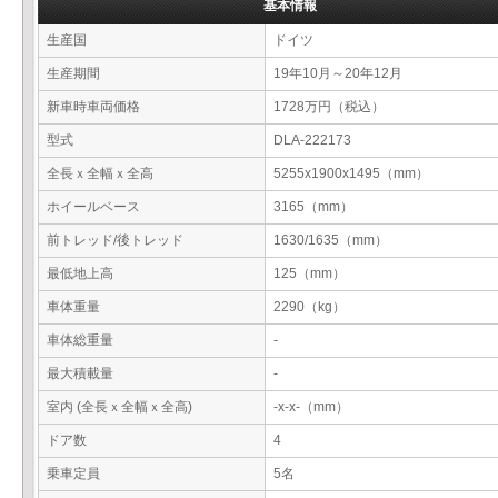
基本情報
生産国
ドイツ
生産期間
19年10月～20年12月
新車時車両価格
1728万円（税込）
型式
DLA-222173
全長ｘ全幅ｘ全高
5255x1900x1495（mm）
ホイールベース
3165（mm）
前トレッド/後トレッド
1630/1635（mm）
最低地上高
125（mm）
車体重量
2290（kg）
車体総重量
-
最大積載量
-
室内 (全長ｘ全幅ｘ全高)
-x-x-（mm）
ドア数
4
乗車定員
5名