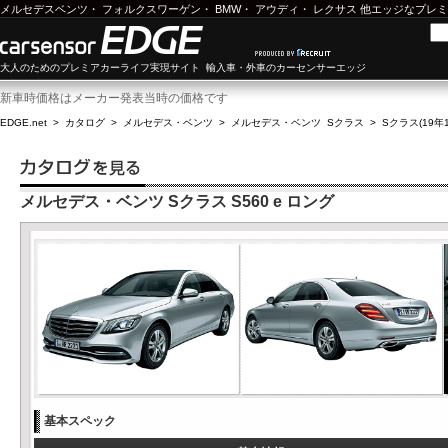
メルセデスベンツ
・
フォルクスワーゲン
・
BMW
・
アウディ
・
レクサス
他エッジなプレミ
大人のためのプレミアカーライフ実現サイト 輸入車・外車のカーセンサーエッジ
新車時価格はメーカー発表当時の価格です
EDGE.net
>
カタログ
>
メルセデス・ベンツ
>
メルセデス・ベンツ Sクラス
>
Sクラス(19年1
メルセデス・ベンツ Sクラス S560 e ロング
基本スペック