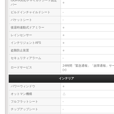
ISOFIX対応チャイルドシート固定
○
バー
ビルドインチャイルドシート
-
バケットシート
-
後退時連動式ドアミラー
○
レインセンサー
○
インテリジェントAFS
○
盗難防止装置
○
セキュリティアラーム
-
24時間「緊急通報」「故障通報」サ
ロードサービス
(○)
インテリア
パワーウィンドウ
○
オットマン機構
△
フルフラットシート
-
チップアップシート
-