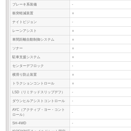
ブレーキ系装備
-
衝突軽減装置
○
ナイトビジョン
-
レーンアシスト
○
車間距離自動制御システム
○
ソナー
○
駐車支援システム
○
センターデフロック
-
横滑り防止装置
○
トラクションコントロール
○
LSD（リミテッドスリップデフ）
-
ダウンヒルアシストコントロール
-
AYC（アクティブ・ヨー・コント
-
ロール）
SH-4WD
-