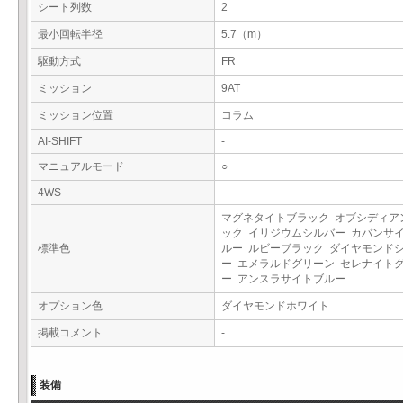
シート列数
2
最小回転半径
5.7（m）
駆動方式
FR
ミッション
9AT
ミッション位置
コラム
AI-SHIFT
-
マニュアルモード
○
4WS
-
マグネタイトブラック オブシディア
ック イリジウムシルバー カバンサ
標準色
ルー ルビーブラック ダイヤモンド
ー エメラルドグリーン セレナイト
ー アンスラサイトブルー
オプション色
ダイヤモンドホワイト
掲載コメント
-
装備