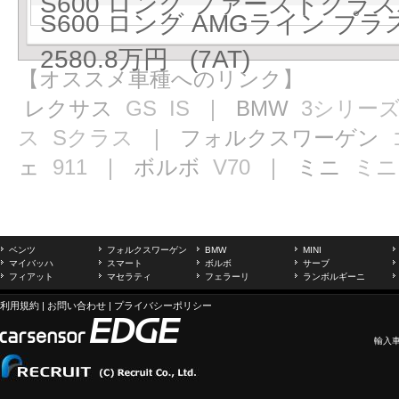
S600 ロング ファーストクラスパ
S600 ロング AMGライン 
2580.8万円 (7AT)
【オススメ車種へのリンク】
レクサス
GS
IS
｜ BMW
3シリー
ス
Sクラス
｜ フォルクスワーゲン
ェ
911
｜ ボルボ
V70
｜ ミニ
ミニ
ベンツ
フォルクスワーゲン
BMW
MINI
マイバッハ
スマート
ボルボ
サーブ
フィアット
マセラティ
フェラーリ
ランボルギーニ
利用規約
|
お問い合わせ
|
プライバシーポリシー
輸入