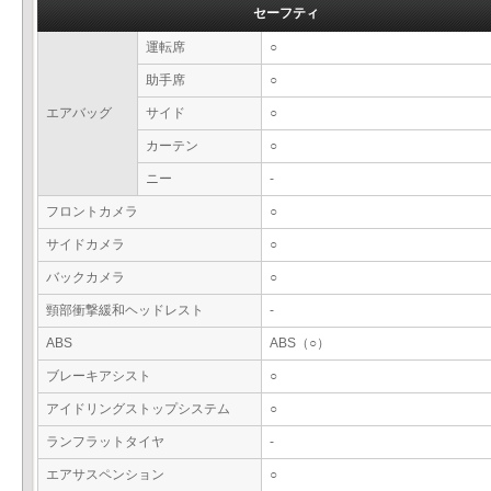
セーフティ
運転席
○
助手席
○
エアバッグ
サイド
○
カーテン
○
ニー
-
フロントカメラ
○
サイドカメラ
○
バックカメラ
○
頸部衝撃緩和ヘッドレスト
-
ABS
ABS（○）
ブレーキアシスト
○
アイドリングストップシステム
○
ランフラットタイヤ
-
エアサスペンション
○