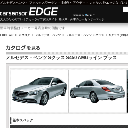
メルセデスベンツ
・
フォルクスワーゲン
・
BMW
・
アウディ
・
レクサス
他エッジなプレミ
大人のためのプレミアカーライフ実現サイト 輸入車・外車のカーセンサーエッジ
新車時価格はメーカー発表当時の価格です
EDGE.net
>
カタログ
>
メルセデス・ベンツ
>
メルセデス・ベンツ Sクラス
>
Sクラス(19年1
メルセデス・ベンツ Sクラス S450 AMGライン プラス
基本スペック