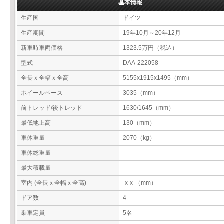
基本情報
生産国
ドイツ
生産期間
19年10月～20年12月
新車時車両価格
1323.5万円（税込）
型式
DAA-222058
全長ｘ全幅ｘ全高
5155x1915x1495（mm）
ホイールベース
3035（mm）
前トレッド/後トレッド
1630/1645（mm）
最低地上高
130（mm）
車体重量
2070（kg）
車体総重量
-
最大積載量
-
室内 (全長ｘ全幅ｘ全高)
-x-x-（mm）
ドア数
4
乗車定員
5名