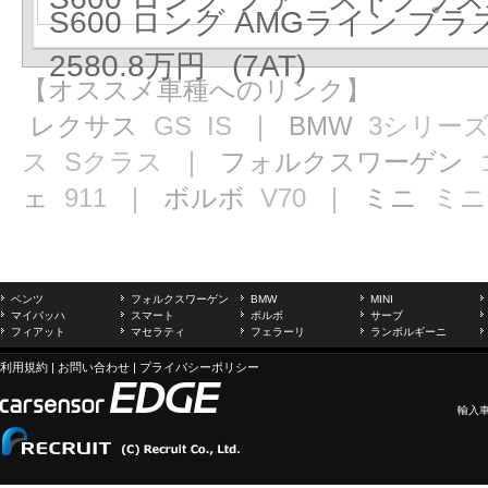
S600 ロング AMGライン 
2580.8万円 (7AT)
【オススメ車種へのリンク】
レクサス
GS
IS
｜ BMW
3シリー
ス
Sクラス
｜ フォルクスワーゲン
ェ
911
｜ ボルボ
V70
｜ ミニ
ミニ
ベンツ
フォルクスワーゲン
BMW
MINI
マイバッハ
スマート
ボルボ
サーブ
フィアット
マセラティ
フェラーリ
ランボルギーニ
利用規約
|
お問い合わせ
|
プライバシーポリシー
輸入