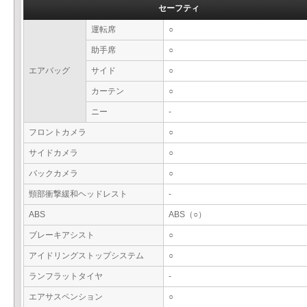
セーフティ
運転席
○
助手席
○
エアバッグ
サイド
○
カーテン
○
ニー
-
フロントカメラ
○
サイドカメラ
○
バックカメラ
○
頸部衝撃緩和ヘッドレスト
-
ABS
ABS（○）
ブレーキアシスト
○
アイドリングストップシステム
○
ランフラットタイヤ
-
エアサスペンション
○