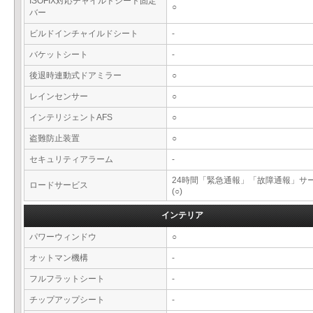
ISOFIX対応チャイルドシート固定
○
バー
ビルドインチャイルドシート
-
バケットシート
-
後退時連動式ドアミラー
○
レインセンサー
○
インテリジェントAFS
○
盗難防止装置
○
セキュリティアラーム
-
24時間「緊急通報」「故障通報」サ
ロードサービス
(○)
インテリア
パワーウィンドウ
○
オットマン機構
-
フルフラットシート
-
チップアップシート
-