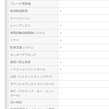
ブレーキ系装備
-
衝突軽減装置
○
ナイトビジョン
-
レーンアシスト
○
車間距離自動制御システム
○
ソナー
○
駐車支援システム
○
センターデフロック
-
横滑り防止装置
○
トラクションコントロール
○
LSD（リミテッドスリップデフ）
-
ダウンヒルアシストコントロール
-
AYC（アクティブ・ヨー・コント
-
ロール）
SH-4WD
-