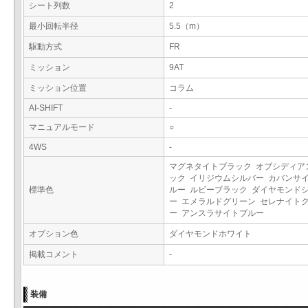
シート列数
2
最小回転半径
5.5（m）
駆動方式
FR
ミッション
9AT
ミッション位置
コラム
AI-SHIFT
-
マニュアルモード
○
4WS
-
マグネタイトブラック オブシディア
ック イリジウムシルバー カバンサ
標準色
ルー ルビーブラック ダイヤモンド
ー エメラルドグリーン セレナイト
ー アンスラサイトブルー
オプション色
ダイヤモンドホワイト
掲載コメント
-
装備