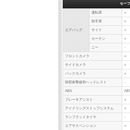
セー
運転席
○
助手席
○
エアバッグ
サイド
○
カーテン
○
ニー
-
フロントカメラ
○
サイドカメラ
○
バックカメラ
○
頸部衝撃緩和ヘッドレスト
-
ABS
AB
ブレーキアシスト
○
アイドリングストップシステム
○
ランフラットタイヤ
-
エアサスペンション
○