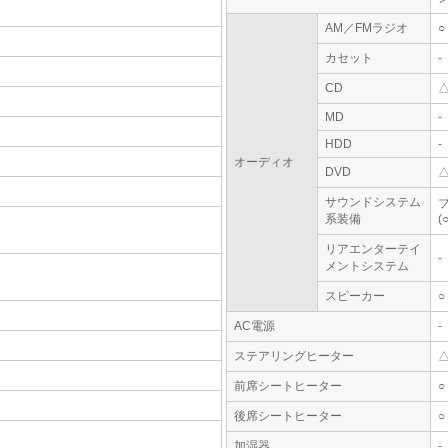
AM／FMラジオ
○
カセット
-
CD
MD
-
HDD
-
オーディオ
DVD
サウンドシステム
系装備
(○
リアエンターテイ
-
メントシステム
スピーカー
○
AC電源
-
ステアリングヒーター
前席シートヒーター
○
後席シートヒーター
○
加湿器
-