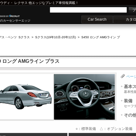
ウディ
・
レクサス
他エッジなプレミア車情報満載！
プ
Car Search
カタ
車のカーセンサーエッジ
デス・ベンツ Sクラス
>
Sクラス(19年10月-20年12月)
>
S450 ロング AMGライン プ
0 ロング AMGライン プラス
ペー
基本
基本性
装備
セーフ
その
○：標準装備 △：オプション装備 