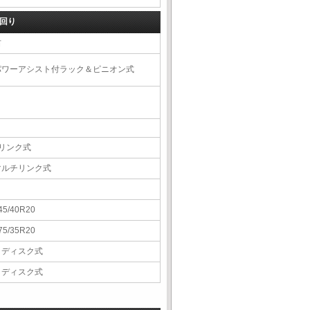
回り
右
パワーアシスト付ラック＆ピニオン式
4リンク式
マルチリンク式
45/40R20
75/35R20
Ｖディスク式
Ｖディスク式