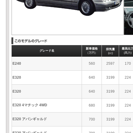
新車価格
最高出
排気量
グレード名
（万円）
(馬力)
(cc)
E240
560
2597
170
E320
640
3199
224
E320
640
3199
224
E320 4マチック 4WD
680
3199
224
E320 アバンギャルド
700
3199
224