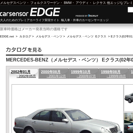
メルセデスベンツ
・
フォルクスワーゲン
・
BMW
・
アウディ
・
レクサス
他エッジなプレミ
大人のためのプレミアカーライフ実現サイト 輸入車・外車のカーセンサーエッジ
新車時価格はメーカー発表当時の価格です
EDGE.net
>
カタログ
>
メルセデス・ベンツ
>
メルセデス・ベンツ Eクラス
>
Eクラス(02年01
MERCEDES-BENZ（メルセデス・ベンツ） Eクラス(02年01
2002年01月
2000年08月
1999年10月
1998年08月
- 2002年05月
- 2001年12月
- 2000年07月
- 1999年09月