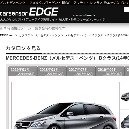
メルセデスベンツ
・
フォルクスワーゲン
・
BMW
・
アウディ
・
レクサス
他エッジなプレミ
大人のためのプレミアカーライフ実現サイト 輸入車・外車のカーセンサーエッジ
新車時価格はメーカー発表当時の価格です
EDGE.net
>
カタログ
>
メルセデス・ベンツ
>
メルセデス・ベンツ Bクラス
>
Bクラス(14年04
MERCEDES-BENZ（メルセデス・ベンツ） Bクラス(14年04
2019年01月
2018年01月
2017年07月
2016年06月
- 2019年05月
- 2018年12月
- 2017年12月
- 2017年06月