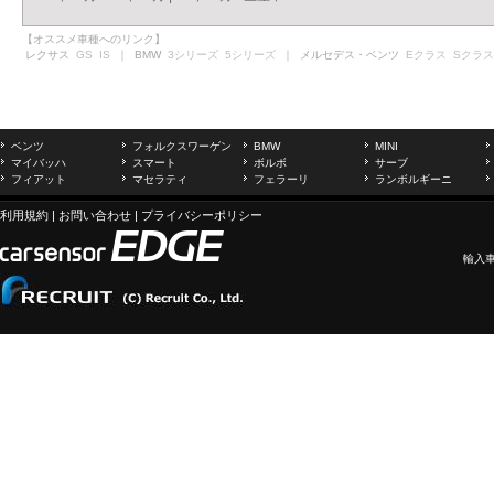
【オススメ車種へのリンク】
レクサス
GS
IS
｜ BMW
3シリーズ
5シリーズ
｜ メルセデス・ベンツ
Eクラス
Sクラス
ベンツ
フォルクスワーゲン
BMW
MINI
マイバッハ
スマート
ボルボ
サーブ
フィアット
マセラティ
フェラーリ
ランボルギーニ
利用規約
|
お問い合わせ
|
プライバシーポリシー
輸入