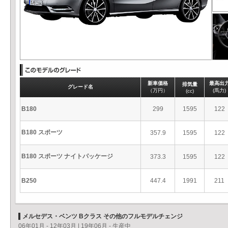
新車価格
最高出
排気量
グレード名
（万円）
(馬力)
(cc)
B180
299
1595
122
B180 スポーツ
357.9
1595
122
B180 スポーツ ナイトパッケージ
373.3
1595
122
B250
447.4
1991
211
メルセデス・ベンツ Bクラス その他のフルモデルチェンジ
06年01月 - 12年03月
|
19年06月 - 生産中