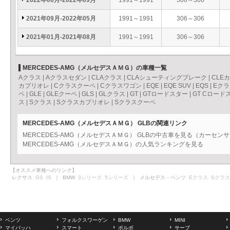
2022年06月-2022年09月
1991～1991
306～306
2021年09月-2022年05月
1991～1991
306～306
2021年01月-2021年08月
1991～1991
306～306
MERCEDES-AMG（メルセデスＡＭＧ）の車種一覧
Aクラス
|
Aクラスセダン
|
CLAクラス
|
CLAシューティングブレーク
|
CLE
カブリオレ
|
Cクラスクーペ
|
Cクラスワゴン
|
EQE
|
EQE SUV
|
EQS
|
Eクラ
ペ
|
GLE
|
GLEクーペ
|
GLS
|
GLクラス
|
GT
|
GTロードスター
|
GT Cロード
ス
|
Sクラス
|
Sクラスカブリオレ
|
Sクラスクーペ
MERCEDES-AMG（メルセデスＡＭＧ） GLBの関連リンク
MERCEDES-AMG（メルセデスＡＭＧ） GLBの中古車を見る（カーセン
MERCEDES-AMG（メルセデスＡＭＧ）の人気ランキングを見る
【オススメ車種へのリンク】
レクサス
GS
IS
｜ BMW
3シリーズ
5シリーズ
｜ メルセデス・ベンツ
Eクラス
Sクラス
ベンツ
フォルクスワーゲン
BMW
MINI
マイバッハ
スマート
ボルボ
サーブ