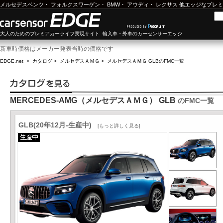
メルセデスベンツ
・
フォルクスワーゲン
・
BMW
・
アウディ
・
レクサス
他エッジなプレミ
大人のためのプレミアカーライフ実現サイト 輸入車・外車のカーセンサーエッジ
新車時価格はメーカー発表当時の価格です
EDGE.net
>
カタログ
>
メルセデスＡＭＧ
>
メルセデスＡＭＧ GLB
のFMC一覧
MERCEDES-AMG（メルセデスＡＭＧ） GLB
のFMC一覧
GLB(20年12月-生産中)
[もっと詳しく見る]