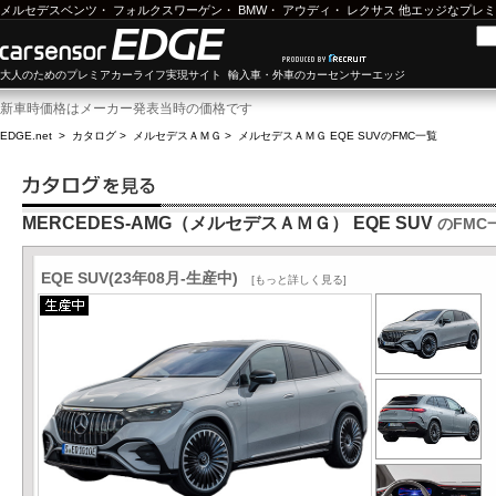
メルセデスベンツ
・
フォルクスワーゲン
・
BMW
・
アウディ
・
レクサス
他エッジなプレミ
大人のためのプレミアカーライフ実現サイト 輸入車・外車のカーセンサーエッジ
新車時価格はメーカー発表当時の価格です
EDGE.net
>
カタログ
>
メルセデスＡＭＧ
>
メルセデスＡＭＧ EQE SUV
のFMC一覧
MERCEDES-AMG（メルセデスＡＭＧ） EQE SUV
のFMC
EQE SUV(23年08月-生産中)
[もっと詳しく見る]