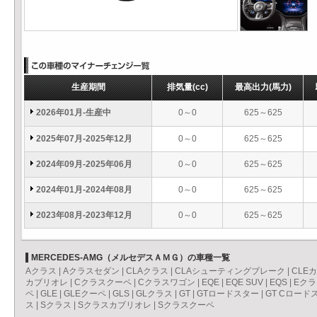
生産期間
排気量
(cc)
最高出力
(馬力)
2026年01月-生産中
0～0
625～625
2025年07月-2025年12月
0～0
625～625
2024年09月-2025年06月
0～0
625～625
2024年01月-2024年08月
0～0
625～625
2023年08月-2023年12月
0～0
625～625
MERCEDES-AMG（メルセデスＡＭＧ）の車種一覧
Aクラス
|
Aクラスセダン
|
CLAクラス
|
CLAシューティングブレーク
|
CLE
カブリオレ
|
Cクラスクーペ
|
Cクラスワゴン
|
EQE
|
EQE SUV
|
EQS
|
Eクラ
ペ
|
GLE
|
GLEクーペ
|
GLS
|
GLクラス
|
GT
|
GTロードスター
|
GT Cロード
ス
|
Sクラス
|
Sクラスカブリオレ
|
Sクラスクーペ