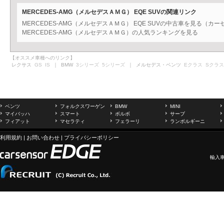
MERCEDES-AMG（メルセデスＡＭＧ） EQE SUVの関連リンク
MERCEDES-AMG（メルセデスＡＭＧ） EQE SUVの中古車を見る（カ
MERCEDES-AMG（メルセデスＡＭＧ）の人気ランキングを見る
【オススメ車種へのリンク】
レクサス
GS
IS
｜ BMW
3シリーズ
5シリーズ
｜ メルセデス・ベンツ
Eクラス
Sクラス
ベンツ
フォルクスワーゲン
BMW
MINI
マイバッハ
スマート
ボルボ
サーブ
フィアット
マセラティ
フェラーリ
ランボルギーニ
利用規約
|
お問い合わせ
|
プライバシーポリシー
輸入