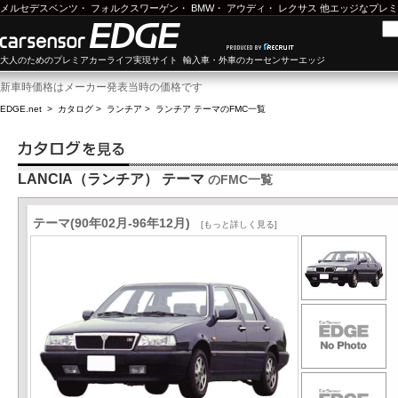
メルセデスベンツ
・
フォルクスワーゲン
・
BMW
・
アウディ
・
レクサス
他エッジなプレミ
大人のためのプレミアカーライフ実現サイト 輸入車・外車のカーセンサーエッジ
新車時価格はメーカー発表当時の価格です
EDGE.net
>
カタログ
>
ランチア
>
ランチア テーマ
のFMC一覧
LANCIA（ランチア） テーマ
のFMC一覧
テーマ(90年02月-96年12月)
[もっと詳しく見る]