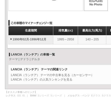
生産期間
排気量
(cc)
最高出力
(馬力)
1990年02月-1996年12月
1995～2958
140～205
LANCIA（ランチア）の車種一覧
テーマ
|
デドラ
|
デルタ
LANCIA（ランチア） テーマの関連リンク
LANCIA（ランチア） テーマの中古車を見る（カーセンサー）
LANCIA（ランチア）の人気ランキングを見る
【オススメ車種へのリンク】
レクサス
GS
IS
｜ BMW
3シリーズ
5シリーズ
｜ メルセデス・ベンツ
Eクラス
Sクラス