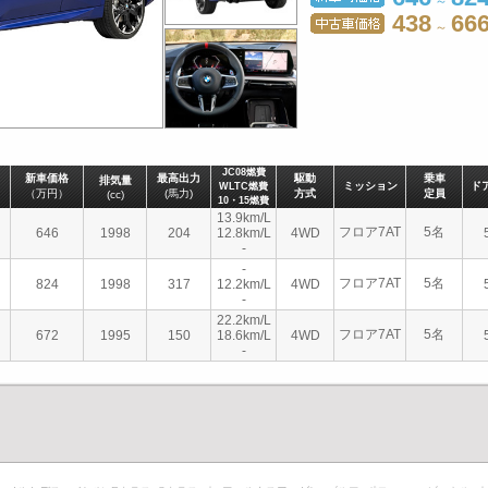
～
438
66
～
JC08燃費
新車価格
最高出力
駆動
乗車
排気量
ミッション
ド
WLTC燃費
（万円）
(馬力)
方式
定員
(cc)
10・15燃費
13.9km/L
フロア7AT
5名
646
1998
204
12.8km/L
4WD
-
-
フロア7AT
5名
824
1998
317
12.2km/L
4WD
-
22.2km/L
フロア7AT
5名
672
1995
150
18.6km/L
4WD
-