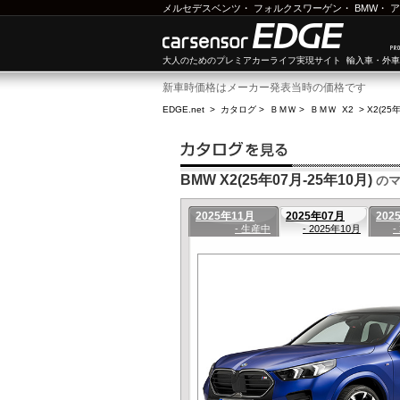
メルセデスベンツ
・
フォルクスワーゲン
・
BMW
・
ア
大人のためのプレミアカーライフ実現サイト 輸入車・外
新車時価格はメーカー発表当時の価格です
EDGE.net
>
カタログ
>
ＢＭＷ
>
ＢＭＷ X2
>
X2(25
BMW X2(25年07月-25年10月)
のマ
2025年11月
2025年07月
202
- 生産中
- 2025年10月
-