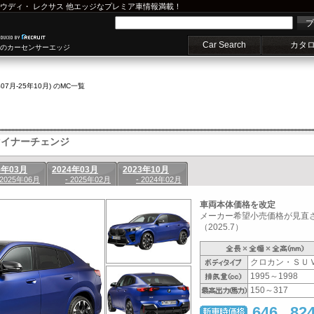
ウディ
・
レクサス
他エッジなプレミア車情報満載！
プ
Car Search
カタ
車のカーセンサーエッジ
年07月-25年10月) のMC一覧
イナーチェンジ
5年03月
2024年03月
2023年10月
 2025年06月
- 2025年02月
- 2024年02月
車両本体価格を改定
メーカー希望小売価格が見直
（2025.7）
クロカン・ＳＵ
1995～1998
150～317
646
82