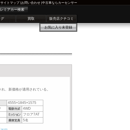
サイトマップ
|
お問い合わせ
|
中古車ならカーセンサー
レミアカー検索
ログ
買取
販売店クチコミ
お気に入り
未登録
され、新価格が適用されている。
4555×1845×1575
Ｖ
4WD
フロア7AT
5名
4