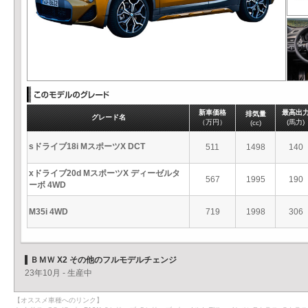
新車価格
最高出
排気量
グレード名
（万円）
(馬力)
(cc)
sドライブ18i MスポーツX DCT
511
1498
140
xドライブ20d MスポーツX ディーゼルタ
567
1995
190
ーボ 4WD
M35i 4WD
719
1998
306
ＢＭＷ X2 その他のフルモデルチェンジ
23年10月 - 生産中
【オススメ車種へのリンク】