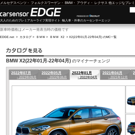
メルセデスベンツ
・
フォルクスワーゲン
・
BMW
・
アウディ
・
レクサス
他エッジなプレミ
大人のためのプレミアカーライフ実現サイト 輸入車・外車のカーセンサーエッジ
新車時価格はメーカー発表当時の価格です
EDGE.net
>
カタログ
>
ＢＭＷ
>
ＢＭＷ X2
>
X2(22年01月-22年04月) のMC一覧
BMW X2(22年01月-22年04月)
のマイナーチェンジ
2022年07月
2022年05月
2022年01月
2021年04月
- 2023年09月
- 2022年06月
- 2022年04月
- 2021年12月