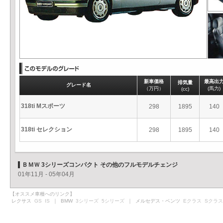
新車価格
最高出
排気量
グレード名
（万円）
(馬力)
(cc)
318ti Mスポーツ
298
1895
140
318ti セレクション
298
1895
140
ＢＭＷ 3シリーズコンパクト その他のフルモデルチェンジ
01年11月 - 05年04月
【オススメ車種へのリンク】
レクサス
GS
IS
｜ BMW
3シリーズ
5シリーズ
｜ メルセデス・ベンツ
Eクラス
Sクラス