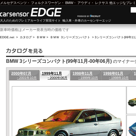
メルセデスベンツ
・
フォルクスワーゲン
・
BMW
・
アウディ
・
レクサス
他エッジなプレミ
大人のためのプレミアカーライフ実現サイト 輸入車・外車のカーセンサーエッジ
新車時価格はメーカー発表当時の価格です
EDGE.net
>
カタログ
>
ＢＭＷ
>
ＢＭＷ 3シリーズコンパクト
>
3シリーズコンパクト(99年11月
BMW 3シリーズコンパクト(99年11月-00年06月)
のマイナー
2000年07月
1999年11月
1998年11月
1998年01月
- 2001年10月
- 2000年06月
- 1999年10月
- 1998年10月