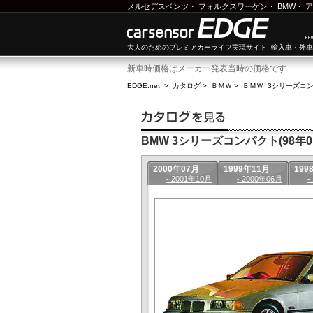
メルセデスベンツ
・
フォルクスワーゲン
・
BMW
・
ア
大人のためのプレミアカーライフ実現サイト 輸入車・外
新車時価格はメーカー発表当時の価格です
EDGE.net
>
カタログ
>
ＢＭＷ
>
ＢＭＷ 3シリーズコ
BMW 3シリーズコンパクト(98年01
2000年07月
1999年11月
199
- 2001年10月
- 2000年06月
-