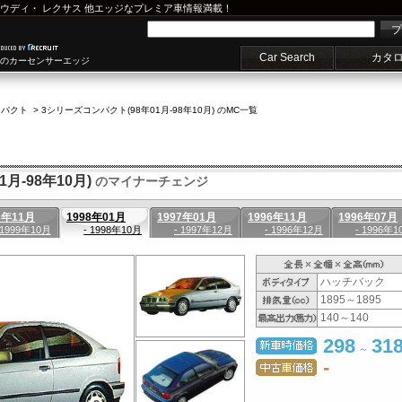
ウディ
・
レクサス
他エッジなプレミア車情報満載！
プ
Car Search
カタ
車のカーセンサーエッジ
ンパクト
>
3シリーズコンパクト(98年01月-98年10月) のMC一覧
月-98年10月)
のマイナーチェンジ
8年11月
1998年01月
1997年01月
1996年11月
1996年07月
 1999年10月
- 1998年10月
- 1997年12月
- 1996年12月
- 1996年1
ハッチバック
1895～1895
140～140
298
31
～
-