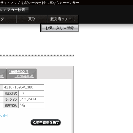
サイトマップ
|
お問い合わせ
|
中古車ならカーセンサー
レミアカー検索
ログ
買取
販売店クチコミ
お気に入り
未登録
1995年02月
0月
- 1996年06月
4210×1695×1380
FR
フロア4AT
5名
8
万円