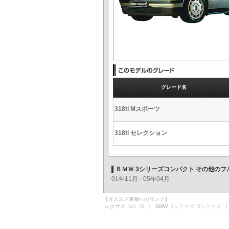
グレード名
318ti Mスポーツ
318ti セレクション
ＢＭＷ 3シリーズコンパクト その他の
01年11月 - 05年04月
【オススメ車種へのリンク】
レクサス
GS
IS
｜ BMW
3シリーズ
5シリーズ
｜