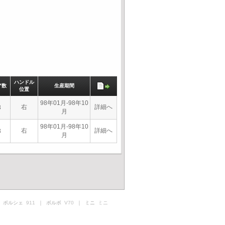
ハンドル
ア数
生産期間
位置
98年01月-98年10
右
詳細へ
3
月
98年01月-98年10
右
詳細へ
3
月
 ポルシェ
911
｜ ボルボ
V70
｜ ミニ
ミニ