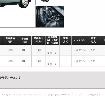
JC08燃費
新車価格
最高出力
駆動
乗車
排気量
ミッション
ド
WLTC燃費
（万円）
(馬力)
方式
定員
(cc)
10・15燃費
-
フロア4AT
5名
298
1895
140
-
FR
9.8km/L
-
フロア4AT
5名
298
1895
140
-
FR
9.8km/L
フルモデルチェンジ
 メルセデス・ベンツ
Eクラス
Sクラス
｜ フォルクスワーゲン
ゴルフ
ポロ
ニュービートル
｜