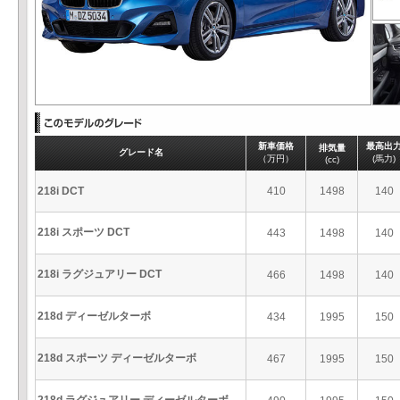
新車価格
最高出
排気量
グレード名
（万円）
(馬力)
(cc)
218i DCT
410
1498
140
218i スポーツ DCT
443
1498
140
218i ラグジュアリー DCT
466
1498
140
218d ディーゼルターボ
434
1995
150
218d スポーツ ディーゼルターボ
467
1995
150