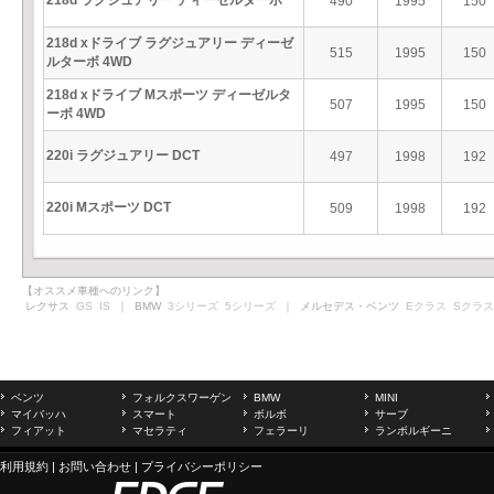
218d ラグジュアリー ディーゼルターボ
490
1995
150
218d xドライブ ラグジュアリー ディーゼ
515
1995
150
ルターボ 4WD
218d xドライブ Mスポーツ ディーゼルタ
507
1995
150
ーボ 4WD
220i ラグジュアリー DCT
497
1998
192
220i Mスポーツ DCT
509
1998
192
【オススメ車種へのリンク】
レクサス
GS
IS
｜ BMW
3シリーズ
5シリーズ
｜ メルセデス・ベンツ
Eクラス
Sクラス
ベンツ
フォルクスワーゲン
BMW
MINI
マイバッハ
スマート
ボルボ
サーブ
フィアット
マセラティ
フェラーリ
ランボルギーニ
利用規約
|
お問い合わせ
|
プライバシーポリシー