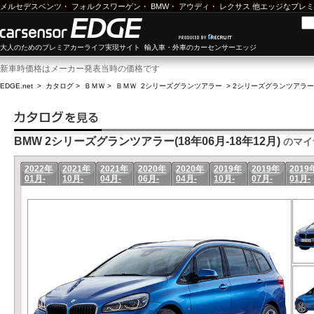
メルセデスベンツ
・
フォルクスワーゲン
・
BMW
・
アウディ
・
レクサス
他エッジなプレミ
大人のためのプレミアカーライフ実現サイト 輸入車・外車のカーセンサーエッジ
新車時価格はメーカー発表当時の価格です
EDGE.net
>
カタログ
>
ＢＭＷ
>
ＢＭＷ 2シリーズグランツアラー
>
2シリーズグランツアラー(1
BMW 2シリーズグランツアラー(18年06月-18年12月)
のマイ
2022年
2021年
2021年
2020年
2020年
2019年
2019年
2019
01月-
10月-
04月-
06月-
04月-
10月-
07月-
01月-