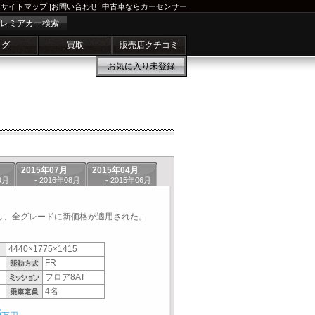
サイトマップ
|
お問い合わせ
|
中古車ならカーセンサー
レミアカー検索
ログ
買取
販売店クチコミ
お気に入り
未登録
2015年07月
2015年04月
9月
- 2016年08月
- 2015年06月
し、全グレードに新価格が適用された。
4440×1775×1415
FR
フロア8AT
4名
6