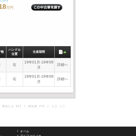
万円
18
万円
ハンドル
ア数
生産期間
位置
19年01月-19年09
右
詳細へ
2
月
19年01月-19年09
右
詳細へ
2
月
 ポルシェ
911
｜ ボルボ
V70
｜ ミニ
ミニ
オペル
ン
アルファロメオ