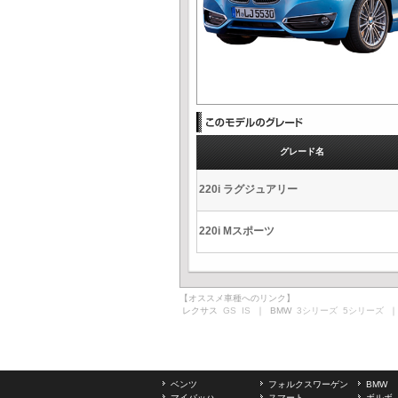
グレード名
220i ラグジュアリー
220i Mスポーツ
【オススメ車種へのリンク】
レクサス
GS
IS
｜ BMW
3シリーズ
5シリーズ
｜
ベンツ
フォルクスワーゲン
BMW
マイバッハ
スマート
ボルボ