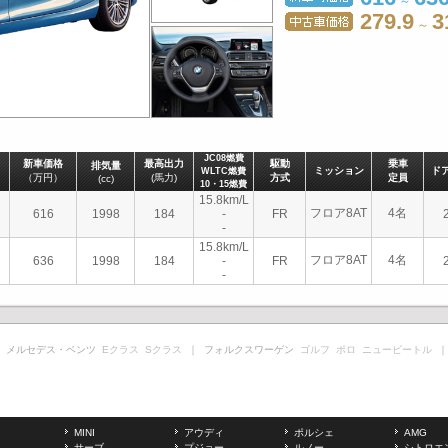
～
279.9
3
～
JC08燃費
新車価格
最高出力
駆動
乗車
排気量
ミッション
ド
WLTC燃費
（万円）
(馬力)
方式
定員
(cc)
10・15燃費
15.8km/L
フロア8AT
4名
616
1998
184
-
FR
-
15.8km/L
フロア8AT
4名
636
1998
184
-
FR
-
 メルセデス・ベンツ
Eクラス
Sクラス
｜ フォルクスワーゲン
ゴルフ
ポロ
ニュービートル
｜
MINI
アウディ
ポルシェ
AMG
サーブ
プジョー
ルノー
シトロエ