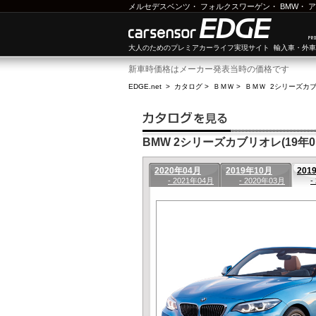
メルセデスベンツ
・
フォルクスワーゲン
・
BMW
・
ア
大人のためのプレミアカーライフ実現サイト 輸入車・外
新車時価格はメーカー発表当時の価格です
EDGE.net
>
カタログ
>
ＢＭＷ
>
ＢＭＷ 2シリーズカ
BMW 2シリーズカブリオレ(19年01
2020年04月
2019年10月
201
- 2021年04月
- 2020年03月
-